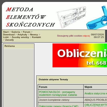
Start
:·
Galeria
:·
Forum
:·
Download
:·
Artykuły
:·
Newsy
:·
08/07/2026
Stosujemy pliki cookies
więcej...
Linki
:·
Zasoby wiedzy
:·
Kontakt
09:07:25
:·
Zasady
Reklama
Ostatnie aktywne Tematy
Forum
Wątek
POMOCNA DŁOń - pomagamy
Analiza statyczna
studentom rozwiązywać zadania
Jestem kompletnie zielony
ABAQUS PROBLE
OBLICZENIA WYT
Ogłoszenia i newsy (branża CAE)