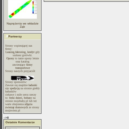
Naprężenia we wkładzie
Ząb
Partnerzy
Strony wspierającej nas
firmy:
Leasing,faktoring, kredyt
gdy
szukasz gotówki.
Opony
to tanie opony letnie
oraz katalog
zawierający
firmy
transportowe
Strony naszych przyjaciół:
Strony sponsorów:
Zawsze się znajdzie
ładunki
czy spedycję
na stronie giełdy
ładunków
ciekawe i miłe sercu rzeczy
to:
fotki dzieci, bobasy
na
stronie mojebaby.pl lub też
warte obejrzenia
zdjęcia
zwierząt domowych
ze strony
mojzwierz.pl
-->lll
Ostatnie Komentarze