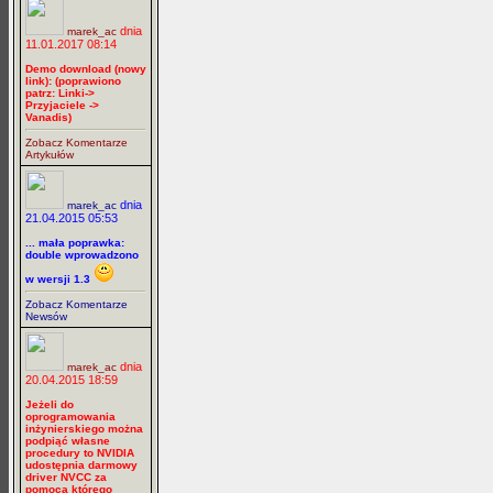
dnia
marek_ac
11.01.2017 08:14
Demo download (nowy
link): (poprawiono
patrz: Linki->
Przyjaciele ->
Vanadis)
Zobacz Komentarze
Artykułów
dnia
marek_ac
21.04.2015 05:53
... mała poprawka:
double wprowadzono
w wersji 1.3
Zobacz Komentarze
Newsów
dnia
marek_ac
20.04.2015 18:59
Jeżeli do
oprogramowania
inżynierskiego można
podpiąć własne
procedury to NVIDIA
udostępnia darmowy
driver NVCC za
pomocą którego