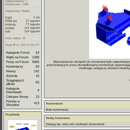
Administratorzy: 1
Użytkownicy: 1398
Użytkownicy Online:
kojot
2 dni
FEM-art
27 tygodni
kmirota
77 tygodni
arepaj
114 tygodni
ndv
119 tygodni
Gości Online: 34
Twoje IP to: 216.73.216.175
Kategorie Forum
53
Wątki na Forum
1268
Posty na Forum
5665
Wprowadzenie obciążeń do konstrukcji było najtrudniejsz
przechodzących przez skomplikowaną konstrukcje zapewniając
Komentarzy
83
modelując zastępczy element modelują
Newsy
142
Artykuły
10
Ściągniętych
62
plików
Kategorie
4
Downloads
Ciekawe Strony
13
Postów w
413
Komentarze
Shoutbox
Brak komentarzy.
Przykłady
Dodaj komentarz
Zaloguj się, żeby móc dodawać komentarze.