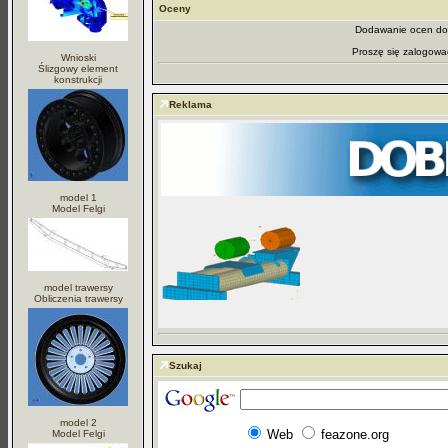
Oceny
Dodawanie ocen dos
Proszę się zalogowa
Wnioski
Ślizgowy element
konstrukcji
Reklama
model 1
Model Felgi
model trawersy
Obliczenia trawersy
Szukaj
model 2
Web
feazone.org
Model Felgi