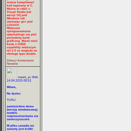
można kompilować
kod napisany w C.
Można to robić z
Visual Studio (od
wersji 10) pod
Windows lub
używając gcc pod
Linuxem.
Wówczas
oprogramowanie
optymalizuje się pod
posiadaną kartę
graficzną. Warto mieć
kartę o CUDA
capability większym
niż 2.0 ze względu na
obsługę typu double.
Zobacz Komentarze
Newsów
dnia
marek_ac
14.04.2015 00:51
Witam,
Na dysku:
TUTAJ
zamieściłem demo
(wersję windowsową)
modelu
rozprzestrzeniania się
zanieczyszczeń.
W pliku vanadis.txt
zawarty jest krótki