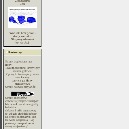
Ciekawostki
Ząb
Warunki brzegowe -
strefy kontaktu
Ślizgowy element
konstrukcji
Partnerzy
Strony wspierającej nas
firmy:
Leasing,faktoring, kredyt
gdy
szukasz gotówki.
Opony
to tanie opony letnie
oraz katalog
zawierający
firmy
transportowe
Strony naszych przyjaciół:
Strony sponsorów:
Zawsze się znajdzie
transport
lub ładunki
na stronie giełdy
ładunków
ciekawe i miłe sercu rzeczy
to:
zdjęcia słodkich bobasó
na stronie mojebaby.pl lub
też warte obejrzenia
Blog
poeivony transportowi
ze
strony mojzwierz.pl