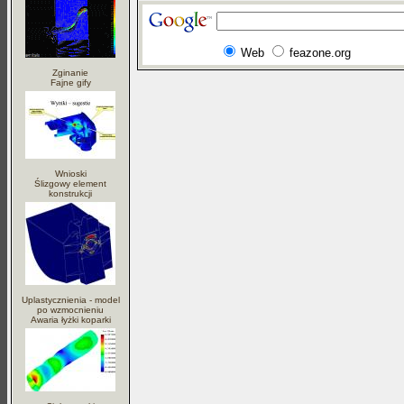
Web
feazone.org
Zginanie
Fajne gify
Wnioski
Ślizgowy element
konstrukcji
Uplastycznienia - model
po wzmocnieniu
Awaria łyżki koparki