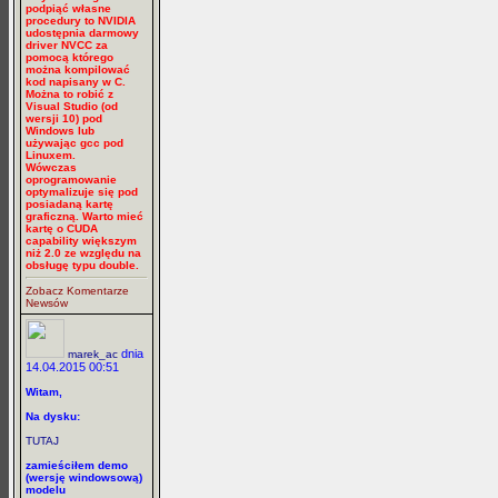
podpiąć własne
procedury to NVIDIA
udostępnia darmowy
driver NVCC za
pomocą którego
można kompilować
kod napisany w C.
Można to robić z
Visual Studio (od
wersji 10) pod
Windows lub
używając gcc pod
Linuxem.
Wówczas
oprogramowanie
optymalizuje się pod
posiadaną kartę
graficzną. Warto mieć
kartę o CUDA
capability większym
niż 2.0 ze względu na
obsługę typu double.
Zobacz Komentarze
Newsów
dnia
marek_ac
14.04.2015 00:51
Witam,
Na dysku:
TUTAJ
zamieściłem demo
(wersję windowsową)
modelu