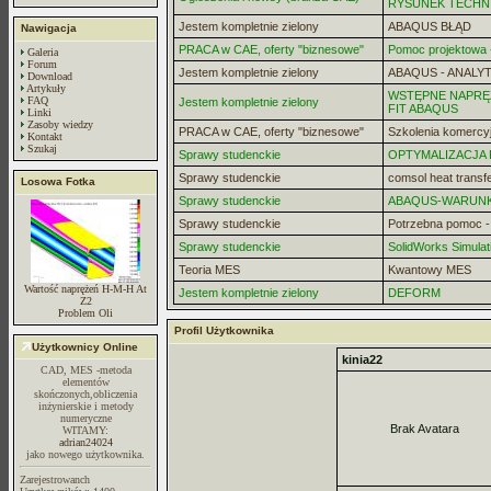
RYSUNEK TECHN
Jestem kompletnie zielony
ABAQUS BŁĄD
Nawigacja
PRACA w CAE, oferty "biznesowe"
Pomoc projektowa -
Galeria
Forum
Jestem kompletnie zielony
ABAQUS - ANALYT
Download
Artykuły
WSTĘPNE NAPRĘZ
FAQ
Jestem kompletnie zielony
FIT ABAQUS
Linki
Zasoby wiedzy
PRACA w CAE, oferty "biznesowe"
Szkolenia komercy
Kontakt
Szukaj
Sprawy studenckie
OPTYMALIZACJA
Sprawy studenckie
comsol heat transf
Losowa Fotka
Sprawy studenckie
ABAQUS-WARUN
Sprawy studenckie
Potrzebna pomoc 
Sprawy studenckie
SolidWorks Simulat
Teoria MES
Kwantowy MES
Wartość naprężeń H-M-H At
Jestem kompletnie zielony
DEFORM
Z2
Problem Oli
Profil Użytkownika
Użytkownicy Online
kinia22
CAD, MES -metoda
elementów
skończonych,obliczenia
inżynierskie i metody
numeryczne
Brak Avatara
WITAMY:
adrian24024
jako nowego użytkownika.
Zarejestrowanch