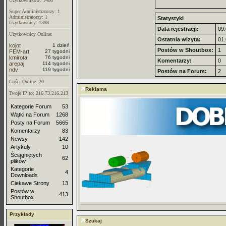
Uzytkowników: 1400
Super Administratorzy: 1
Administratorzy: 1
Statystyki
Użytkownicy: 1398
Data rejestracji:
09.
Użytkownicy Online:
Ostatnia wizyta:
01.
kojot
1 dzień
Postów w Shoutbox:
1
FEM-art
27 tygodni
kmirota
76 tygodni
Komentarzy:
0
arepaj
114 tygodni
ndv
119 tygodni
Postów na Forum:
2
Gości Online: 20
Reklama
Twoje IP to: 216.73.216.213
Kategorie Forum
53
Wątki na Forum
1268
Posty na Forum
5665
Komentarzy
83
Newsy
142
Artykuły
10
Ściągniętych
62
plików
Kategorie
4
Downloads
Ciekawe Strony
13
Postów w
413
Shoutbox
Przykłady
Szukaj