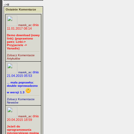
-->lll
Ostatnie Komentarze
dnia
marek_ac
11.01.2017 08:14
Demo download (nowy
link): (poprawiono
patrz: Linki->
Przyjaciele ->
Vanadis)
Zobacz Komentarze
Artykułów
dnia
marek_ac
21.04.2015 05:53
... mała poprawka:
double wprowadzono
w wersji 1.3
Zobacz Komentarze
Newsów
dnia
marek_ac
20.04.2015 18:59
Jeżeli do
oprogramowania
inżynierskiego można