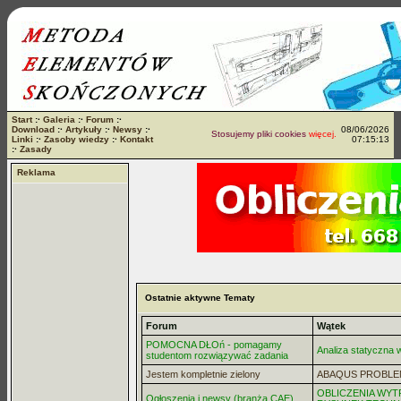
Start
:·
Galeria
:·
Forum
:·
Download
:·
Artykuły
:·
Newsy
:·
08/06/2026
Stosujemy pliki cookies
więcej...
Linki
:·
Zasoby wiedzy
:·
Kontakt
07:15:13
:·
Zasady
Reklama
Ostatnie aktywne Tematy
Forum
Wątek
POMOCNA DŁOń - pomagamy
Analiza statyczna
studentom rozwiązywać zadania
Jestem kompletnie zielony
ABAQUS PROBLE
OBLICZENIA WYT
Ogłoszenia i newsy (branża CAE)