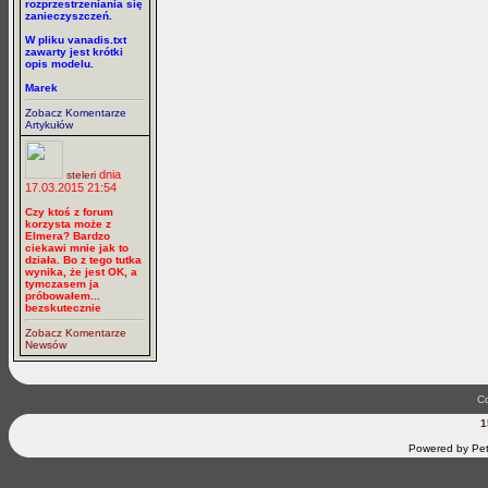
rozprzestrzeniania się
zanieczyszczeń.
W pliku vanadis.txt
zawarty jest krótki
opis modelu.
Marek
Zobacz Komentarze
Artykułów
dnia
steleri
17.03.2015 21:54
Czy ktoś z forum
korzysta może z
Elmera? Bardzo
ciekawi mnie jak to
działa. Bo z tego tutka
wynika, że jest OK, a
tymczasem ja
próbowałem...
bezskutecznie
Zobacz Komentarze
Newsów
Co
1
Powered by Pet