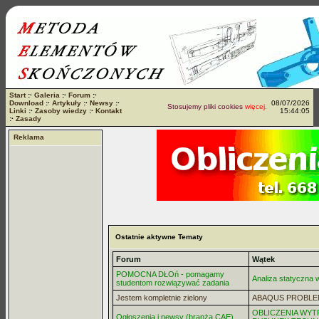
Start
:·
Galeria
:·
Forum
:·
Download
:·
Artykuły
:·
Newsy
:·
08/07/2026
Stosujemy pliki cookies
więcej...
Linki
:·
Zasoby wiedzy
:·
Kontakt
15:44:05
:·
Zasady
Reklama
Ostatnie aktywne Tematy
Forum
Wątek
POMOCNA DŁOń - pomagamy
Analiza statyczna
studentom rozwiązywać zadania
Jestem kompletnie zielony
ABAQUS PROBLE
OBLICZENIA WYT
Ogłoszenia i newsy (branża CAE)