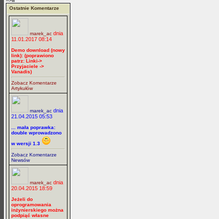
-->lll
Ostatnie Komentarze
dnia
marek_ac
11.01.2017 08:14
Demo download (nowy
link): (poprawiono
patrz: Linki->
Przyjaciele ->
Vanadis)
Zobacz Komentarze
Artykułów
dnia
marek_ac
21.04.2015 05:53
... mała poprawka:
double wprowadzono
w wersji 1.3
Zobacz Komentarze
Newsów
dnia
marek_ac
20.04.2015 18:59
Jeżeli do
oprogramowania
inżynierskiego można
podpiąć własne