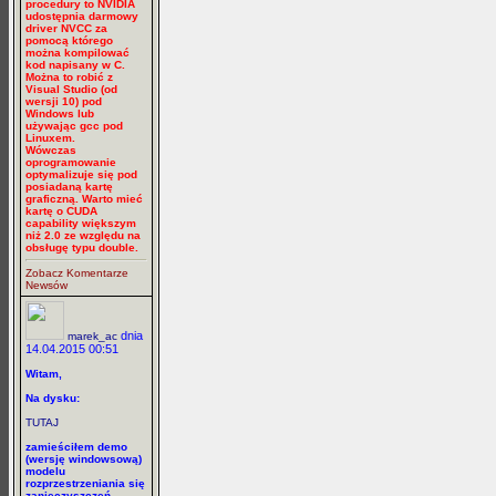
procedury to NVIDIA
udostępnia darmowy
driver NVCC za
pomocą którego
można kompilować
kod napisany w C.
Można to robić z
Visual Studio (od
wersji 10) pod
Windows lub
używając gcc pod
Linuxem.
Wówczas
oprogramowanie
optymalizuje się pod
posiadaną kartę
graficzną. Warto mieć
kartę o CUDA
capability większym
niż 2.0 ze względu na
obsługę typu double.
Zobacz Komentarze
Newsów
dnia
marek_ac
14.04.2015 00:51
Witam,
Na dysku:
TUTAJ
zamieściłem demo
(wersję windowsową)
modelu
rozprzestrzeniania się
zanieczyszczeń.