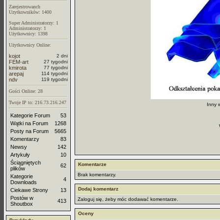
Zarejestrowanch
Uzytkowników: 1400
Super Administratorzy: 1
Administratorzy: 1
Użytkownicy: 1398
Użytkownicy Online:
kojot
2 dni
FEM-art
27 tygodni
kmirota
77 tygodni
arepaj
114 tygodni
ndv
119 tygodni
Gości Online: 28
Twoje IP to: 216.73.216.247
Inny 
Kategorie Forum
53
Wątki na Forum
1268
Posty na Forum
5665
Komentarzy
83
Newsy
142
Artykuły
10
Ściągniętych
Komentarze
62
plików
Brak komentarzy.
Kategorie
4
Downloads
Dodaj komentarz
Ciekawe Strony
13
Postów w
Zaloguj się, żeby móc dodawać komentarze.
413
Shoutbox
Oceny