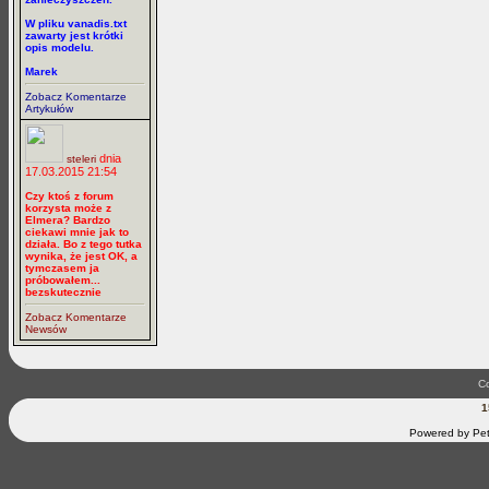
W pliku vanadis.txt
zawarty jest krótki
opis modelu.
Marek
Zobacz Komentarze
Artykułów
dnia
steleri
17.03.2015 21:54
Czy ktoś z forum
korzysta może z
Elmera? Bardzo
ciekawi mnie jak to
działa. Bo z tego tutka
wynika, że jest OK, a
tymczasem ja
próbowałem...
bezskutecznie
Zobacz Komentarze
Newsów
Co
1
Powered by Pet