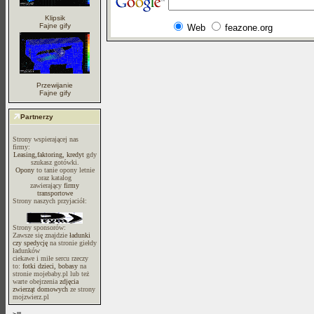
Klipsik
Fajne gify
Web
feazone.org
Przewijanie
Fajne gify
Partnerzy
Strony wspierającej nas
firmy:
Leasing,faktoring, kredyt
gdy
szukasz gotówki.
Opony
to tanie opony letnie
oraz katalog
zawierający
firmy
transportowe
Strony naszych przyjaciół:
Strony sponsorów:
Zawsze się znajdzie
ładunki
czy spedycję
na stronie giełdy
ładunków
ciekawe i miłe sercu rzeczy
to:
fotki dzieci, bobasy
na
stronie mojebaby.pl lub też
warte obejrzenia
zdjęcia
zwierząt domowych
ze strony
mojzwierz.pl