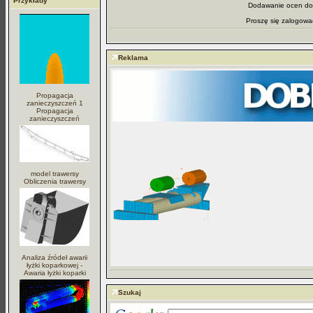
Przykłady
Dodawanie ocen dos
Proszę się zalogowa
Reklama
Propagacja
zanieczyszczeń 1
Propagacja
zanieczyszczeń
model trawersy
Obliczenia trawersy
Analiza źródeł awarii
łyżki koparkowej -
Awaria łyżki koparki
Szukaj