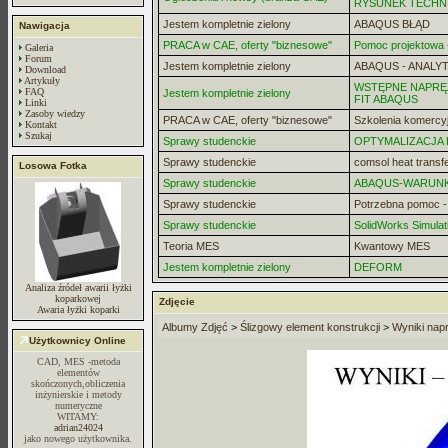
RYSUNEK TECHN
Jestem kompletnie zielony
ABAQUS BŁĄD
Nawigacja
PRACA w CAE, oferty "biznesowe"
Pomoc projektowa -
Galeria
Forum
Jestem kompletnie zielony
ABAQUS - ANALYT
Download
Artykuły
WSTĘPNE NAPRĘZ
FAQ
Jestem kompletnie zielony
FIT ABAQUS
Linki
Zasoby wiedzy
PRACA w CAE, oferty "biznesowe"
Szkolenia komercy
Kontakt
Szukaj
Sprawy studenckie
OPTYMALIZACJA
Sprawy studenckie
comsol heat transf
Losowa Fotka
Sprawy studenckie
ABAQUS-WARUN
Sprawy studenckie
Potrzebna pomoc 
Sprawy studenckie
SolidWorks Simulat
Teoria MES
Kwantowy MES
Jestem kompletnie zielony
DEFORM
Analiza źródeł awarii łyżki
koparkowej
Zdjęcie
Awaria łyżki koparki
Albumy Zdjęć
>
Ślizgowy element konstrukcji
>
Wyniki nap
Użytkownicy Online
CAD, MES -metoda
elementów
skończonych,obliczenia
inżynierskie i metody
numeryczne
WITAMY:
adrian24024
jako nowego użytkownika.