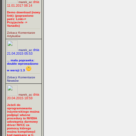
dnia
marek_ac
11.01.2017 08:14
Demo download (nowy
link): (poprawiono
patrz: Linki->
Przyjaciele ->
Vanadis)
Zobacz Komentarze
Artykułów
dnia
marek_ac
21.04.2015 05:53
... mała poprawka:
double wprowadzono
w wersji 1.3
Zobacz Komentarze
Newsów
dnia
marek_ac
20.04.2015 18:59
Jeżeli do
oprogramowania
inżynierskiego można
podpiąć własne
procedury to NVIDIA
udostępnia darmowy
driver NVCC za
pomocą którego
można kompilować
kod napisany w C.