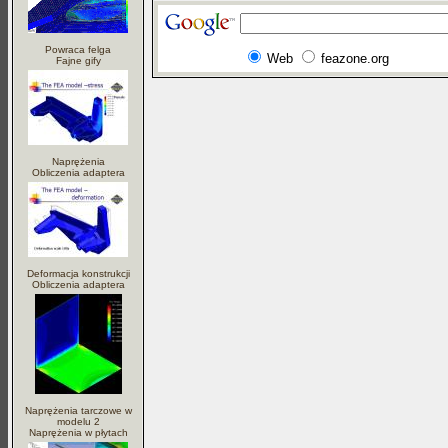
Powraca felga
Web
feazone.org
Fajne gify
Naprężenia
Obliczenia adaptera
Deformacja konstrukcji
Obliczenia adaptera
Naprężenia tarczowe w
modelu 2
Naprężenia w płytach