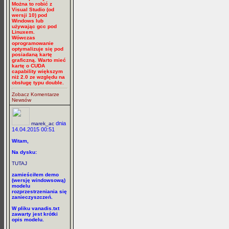
Można to robić z
Visual Studio (od
wersji 10) pod
Windows lub
używając gcc pod
Linuxem.
Wówczas
oprogramowanie
optymalizuje się pod
posiadaną kartę
graficzną. Warto mieć
kartę o CUDA
capability większym
niż 2.0 ze względu na
obsługę typu double.
Zobacz Komentarze
Newsów
dnia
marek_ac
14.04.2015 00:51
Witam,
Na dysku:
TUTAJ
zamieściłem demo
(wersję windowsową)
modelu
rozprzestrzeniania się
zanieczyszczeń.
W pliku vanadis.txt
zawarty jest krótki
opis modelu.