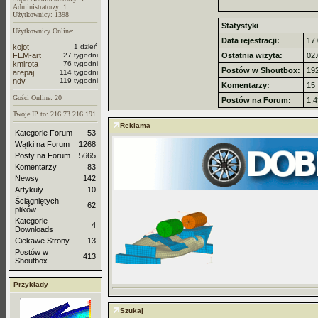
Administratorzy: 1
Użytkownicy: 1398
Statystyki
Użytkownicy Online:
Data rejestracji:
17.
kojot
1 dzień
FEM-art
27 tygodni
Ostatnia wizyta:
02.
kmirota
76 tygodni
Postów w Shoutbox:
19
arepaj
114 tygodni
ndv
119 tygodni
Komentarzy:
15
Gości Online: 20
Postów na Forum:
1,
Twoje IP to: 216.73.216.191
Reklama
Kategorie Forum
53
Wątki na Forum
1268
Posty na Forum
5665
Komentarzy
83
Newsy
142
Artykuły
10
Ściągniętych
62
plików
Kategorie
4
Downloads
Ciekawe Strony
13
Postów w
413
Shoutbox
Przykłady
Szukaj