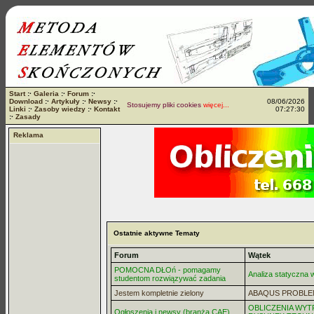
Start
:·
Galeria
:·
Forum
:·
Download
:·
Artykuły
:·
Newsy
:·
08/06/2026
Stosujemy pliki cookies
więcej...
Linki
:·
Zasoby wiedzy
:·
Kontakt
07:27:30
:·
Zasady
Reklama
Ostatnie aktywne Tematy
Forum
Wątek
POMOCNA DŁOń - pomagamy
Analiza statyczna
studentom rozwiązywać zadania
Jestem kompletnie zielony
ABAQUS PROBLE
OBLICZENIA WYT
Ogłoszenia i newsy (branża CAE)