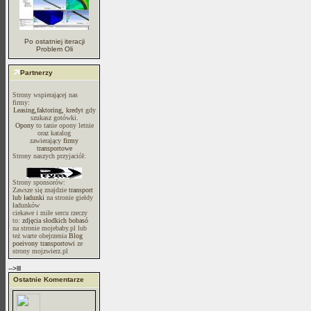
Po ostatniej iteracji
Problem Oli
Partnerzy
Strony wspierającej nas
firmy:
Leasing,faktoring, kredyt
gdy
szukasz gotówki.
Opony
to tanie opony letnie
oraz katalog
zawierający
firmy
transportowe
Strony naszych przyjaciół:
Strony sponsorów:
Zawsze się znajdzie
transport
lub ładunki
na stronie giełdy
ładunków
ciekawe i miłe sercu rzeczy
to:
zdjęcia słodkich bobasó
na stronie mojebaby.pl lub
też warte obejrzenia
Blog
poeivony transportowi
ze
strony mojzwierz.pl
-->lll
Ostatnie Komentarze