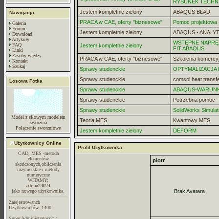
RYSUNEK TECHN
Jestem kompletnie zielony
ABAQUS BŁĄD
Nawigacja
PRACA w CAE, oferty "biznesowe"
Pomoc projektowa -
Galeria
Forum
Jestem kompletnie zielony
ABAQUS - ANALYT
Download
Artykuły
WSTĘPNE NAPRĘZ
FAQ
Jestem kompletnie zielony
FIT ABAQUS
Linki
Zasoby wiedzy
PRACA w CAE, oferty "biznesowe"
Szkolenia komercy
Kontakt
Szukaj
Sprawy studenckie
OPTYMALIZACJA
Sprawy studenckie
comsol heat transf
Losowa Fotka
Sprawy studenckie
ABAQUS-WARUN
Sprawy studenckie
Potrzebna pomoc 
Sprawy studenckie
SolidWorks Simulat
Model z siłowym modelem
Teoria MES
Kwantowy MES
sworznia
Połączenie sworzniowe
Jestem kompletnie zielony
DEFORM
Użytkownicy Online
Profil Użytkownika
CAD, MES -metoda
elementów
piotr
skończonych,obliczenia
inżynierskie i metody
numeryczne
WITAMY:
adrian24024
jako nowego użytkownika.
Brak Avatara
Zarejestrowanch
Uzytkowników: 1400
Super Administratorzy: 1