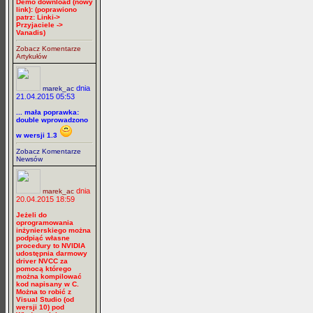
Demo download (nowy
link): (poprawiono
patrz: Linki->
Przyjaciele ->
Vanadis)
Zobacz Komentarze
Artykułów
dnia
marek_ac
21.04.2015 05:53
... mała poprawka:
double wprowadzono
w wersji 1.3
Zobacz Komentarze
Newsów
dnia
marek_ac
20.04.2015 18:59
Jeżeli do
oprogramowania
inżynierskiego można
podpiąć własne
procedury to NVIDIA
udostępnia darmowy
driver NVCC za
pomocą którego
można kompilować
kod napisany w C.
Można to robić z
Visual Studio (od
wersji 10) pod