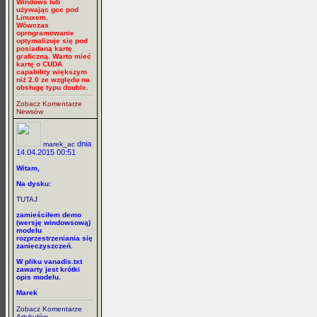
Windows lub
używając gcc pod
Linuxem.
Wówczas
oprogramowanie
optymalizuje się pod
posiadaną kartę
graficzną. Warto mieć
kartę o CUDA
capability większym
niż 2.0 ze względu na
obsługę typu double.
Zobacz Komentarze
Newsów
dnia
marek_ac
14.04.2015 00:51
Witam,
Na dysku:
TUTAJ
zamieściłem demo
(wersję windowsową)
modelu
rozprzestrzeniania się
zanieczyszczeń.
W pliku vanadis.txt
zawarty jest krótki
opis modelu.
Marek
Zobacz Komentarze
Artykułów