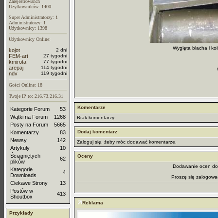
Zarejestrowanch
Uzytkowników: 1400
Super Administratorzy: 1
Administratorzy: 1
Użytkownicy: 1398
Użytkownicy Online:
Wygięta blacha i ko
kojot
2 dni
FEM-art
27 tygodni
kmirota
77 tygodni
arepaj
114 tygodni
ndv
119 tygodni
Gości Online: 18
Twoje IP to: 216.73.216.31
Komentarze
Kategorie Forum
53
Wątki na Forum
1268
Brak komentarzy.
Posty na Forum
5665
Dodaj komentarz
Komentarzy
83
Newsy
142
Zaloguj się, żeby móc dodawać komentarze.
Artykuły
10
Ściągniętych
Oceny
62
plików
Dodawanie ocen dos
Kategorie
4
Downloads
Proszę się zalogowa
Ciekawe Strony
13
Postów w
413
Shoutbox
Reklama
Przykłady