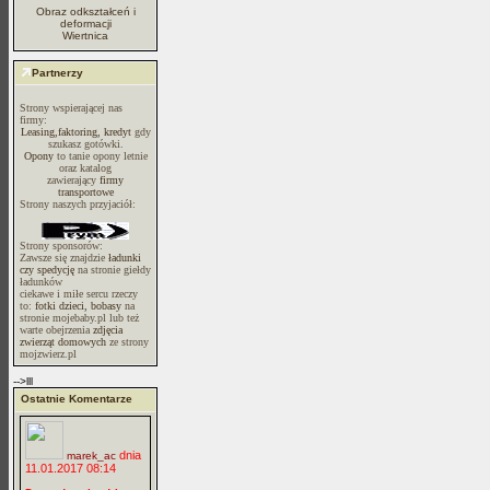
Obraz odkształceń i
deformacji
Wiertnica
Partnerzy
Strony wspierającej nas
firmy:
Leasing,faktoring, kredyt
gdy
szukasz gotówki.
Opony
to tanie opony letnie
oraz katalog
zawierający
firmy
transportowe
Strony naszych przyjaciół:
Strony sponsorów:
Zawsze się znajdzie
ładunki
czy spedycję
na stronie giełdy
ładunków
ciekawe i miłe sercu rzeczy
to:
fotki dzieci, bobasy
na
stronie mojebaby.pl lub też
warte obejrzenia
zdjęcia
zwierząt domowych
ze strony
mojzwierz.pl
-->lll
Ostatnie Komentarze
dnia
marek_ac
11.01.2017 08:14