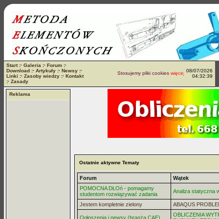
Start
:·
Galeria
:·
Forum
:·
Download
:·
Artykuły
:·
Newsy
:·
08/07/2026
Stosujemy pliki cookies
więcej...
Linki
:·
Zasoby wiedzy
:·
Kontakt
04:32:39
:·
Zasady
Reklama
Ostatnie aktywne Tematy
Forum
Wątek
POMOCNA DŁOń - pomagamy
Analiza statyczna
studentom rozwiązywać zadania
Jestem kompletnie zielony
ABAQUS PROBLE
OBLICZENIA WYT
Ogłoszenia i newsy (branża CAE)