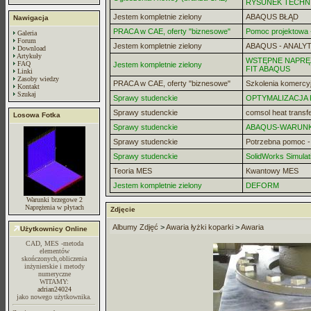
RYSUNEK TECHN
Jestem kompletnie zielony
ABAQUS BŁĄD
Nawigacja
PRACA w CAE, oferty "biznesowe"
Pomoc projektowa -
Galeria
Forum
Jestem kompletnie zielony
ABAQUS - ANALYT
Download
Artykuły
WSTĘPNE NAPRĘZ
FAQ
Jestem kompletnie zielony
FIT ABAQUS
Linki
Zasoby wiedzy
PRACA w CAE, oferty "biznesowe"
Szkolenia komercy
Kontakt
Szukaj
Sprawy studenckie
OPTYMALIZACJA
Sprawy studenckie
comsol heat transf
Losowa Fotka
Sprawy studenckie
ABAQUS-WARUN
Sprawy studenckie
Potrzebna pomoc 
Sprawy studenckie
SolidWorks Simulat
Teoria MES
Kwantowy MES
Jestem kompletnie zielony
DEFORM
Warunki brzegowe 2
Naprężenia w płytach
Zdjęcie
Albumy Zdjęć
>
Awaria łyżki koparki
>
Awaria
Użytkownicy Online
CAD, MES -metoda
elementów
skończonych,obliczenia
inżynierskie i metody
numeryczne
WITAMY:
adrian24024
jako nowego użytkownika.