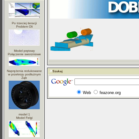
Po trzeciej iteracji
Problem Oli
Model prętowy
Połączenie sworzniowe
Naprężenia redukowane
Szukaj
w przekroju podłużnym
Ząb
Web
feazone.org
model 1
Model Felgi