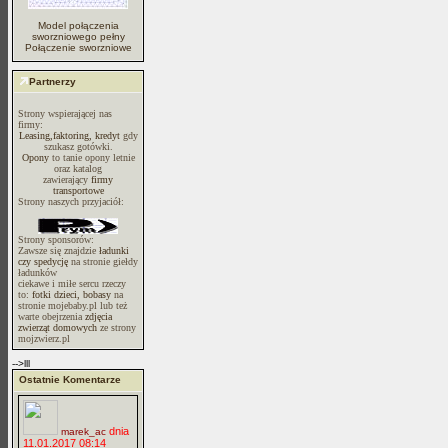
Model połączenia
sworzniowego pełny
Połączenie sworzniowe
Partnerzy
Strony wspierającej nas
firmy:
Leasing,faktoring, kredyt
gdy
szukasz gotówki.
Opony
to tanie opony letnie
oraz katalog
zawierający
firmy
transportowe
Strony naszych przyjaciół:
Strony sponsorów:
Zawsze się znajdzie
ładunki
czy spedycję
na stronie giełdy
ładunków
ciekawe i miłe sercu rzeczy
to:
fotki dzieci, bobasy
na
stronie mojebaby.pl lub też
warte obejrzenia
zdjęcia
zwierząt domowych
ze strony
mojzwierz.pl
-->lll
Ostatnie Komentarze
dnia
marek_ac
11.01.2017 08:14