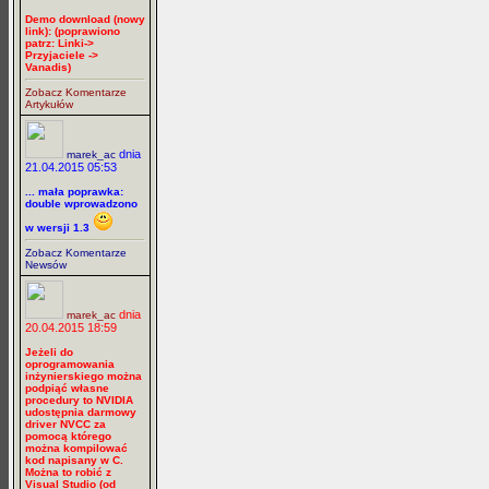
Demo download (nowy
link): (poprawiono
patrz: Linki->
Przyjaciele ->
Vanadis)
Zobacz Komentarze
Artykułów
dnia
marek_ac
21.04.2015 05:53
... mała poprawka:
double wprowadzono
w wersji 1.3
Zobacz Komentarze
Newsów
dnia
marek_ac
20.04.2015 18:59
Jeżeli do
oprogramowania
inżynierskiego można
podpiąć własne
procedury to NVIDIA
udostępnia darmowy
driver NVCC za
pomocą którego
można kompilować
kod napisany w C.
Można to robić z
Visual Studio (od