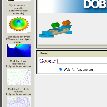
Wyniki w strefach
kontaktu
Ślizgowy element
konstrukcji
Słoneczko czy trybik
FEM-art, ukryte piękno
obliczeń
Szukaj
Model prętowy -
naprężenia
Połączenie sworzniowe
Web
feazone.org
Model pełny -strefa
kontaktu
Połączenie sworzniowe