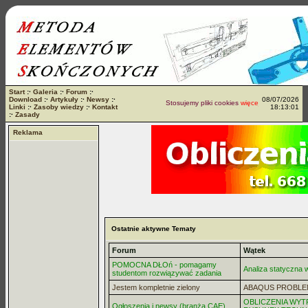
Start
:·
Galeria
:·
Forum
:·
Download
:·
Artykuły
:·
Newsy
:·
08/07/2026
Stosujemy pliki cookies
więcej...
Linki
:·
Zasoby wiedzy
:·
Kontakt
18:13:01
:·
Zasady
Reklama
Ostatnie aktywne Tematy
Forum
Wątek
POMOCNA DŁOń - pomagamy
Analiza statyczna
studentom rozwiązywać zadania
Jestem kompletnie zielony
ABAQUS PROBLE
OBLICZENIA WYT
Ogłoszenia i newsy (branża CAE)