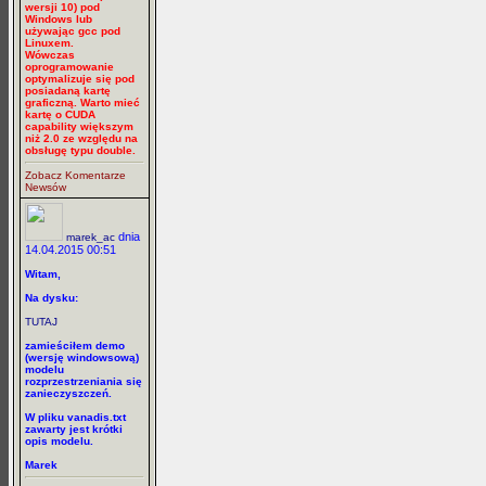
wersji 10) pod
Windows lub
używając gcc pod
Linuxem.
Wówczas
oprogramowanie
optymalizuje się pod
posiadaną kartę
graficzną. Warto mieć
kartę o CUDA
capability większym
niż 2.0 ze względu na
obsługę typu double.
Zobacz Komentarze
Newsów
dnia
marek_ac
14.04.2015 00:51
Witam,
Na dysku:
TUTAJ
zamieściłem demo
(wersję windowsową)
modelu
rozprzestrzeniania się
zanieczyszczeń.
W pliku vanadis.txt
zawarty jest krótki
opis modelu.
Marek