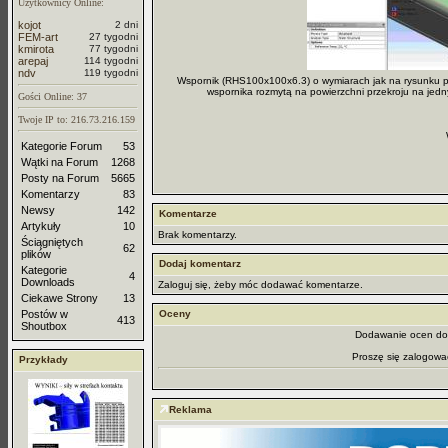
Użytkownicy Online:
kojot
2 dni
FEM-art
27 tygodni
kmirota
77 tygodni
arepaj
114 tygodni
ndv
119 tygodni
Wspornik (RHS100x100x6.3) o wymiarach jak na rysunku pon
wspornika rozmytą na powierzchni przekroju na jedn
Gości Online: 37
Twoje IP to: 216.73.216.159
Kategorie Forum
53
Wątki na Forum
1268
Posty na Forum
5665
Komentarzy
83
Newsy
142
Komentarze
Artykuły
10
Brak komentarzy.
Ściągniętych
62
plików
Dodaj komentarz
Kategorie
4
Downloads
Zaloguj się, żeby móc dodawać komentarze.
Ciekawe Strony
13
Postów w
Oceny
413
Shoutbox
Dodawanie ocen dos
Proszę się zalogowa
Przykłady
Reklama