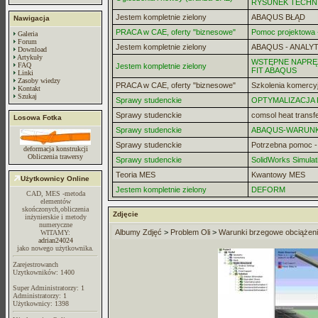
RYSUNEK TECHN
Jestem kompletnie zielony
ABAQUS BŁĄD
Nawigacja
PRACA w CAE, oferty "biznesowe"
Pomoc projektowa -
Galeria
Forum
Jestem kompletnie zielony
ABAQUS - ANALYT
Download
Artykuły
WSTĘPNE NAPRĘZ
FAQ
Jestem kompletnie zielony
FIT ABAQUS
Linki
Zasoby wiedzy
PRACA w CAE, oferty "biznesowe"
Szkolenia komercy
Kontakt
Szukaj
Sprawy studenckie
OPTYMALIZACJA
Sprawy studenckie
comsol heat transf
Losowa Fotka
Sprawy studenckie
ABAQUS-WARUN
Sprawy studenckie
Potrzebna pomoc 
deformacja konstrukcji
Obliczenia trawersy
Sprawy studenckie
SolidWorks Simulat
Teoria MES
Kwantowy MES
Użytkownicy Online
Jestem kompletnie zielony
DEFORM
CAD, MES -metoda
elementów
skończonych,obliczenia
Zdjęcie
inżynierskie i metody
numeryczne
Albumy Zdjęć
>
Problem Oli
>
Warunki brzegowe obciążen
WITAMY:
adrian24024
jako nowego użytkownika.
Zarejestrowanch
Uzytkowników: 1400
Super Administratorzy: 1
Administratorzy: 1
Użytkownicy: 1398