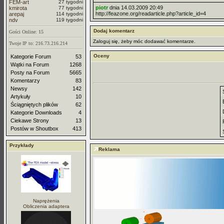
FEM-art
27 tygodni
piotr
dnia 14.03.2009 20:49
kmirota
77 tygodni
http://feazone.org/readarticle.php?article_id=4
arepaj
114 tygodni
ndv
119 tygodni
Dodaj komentarz
Gości Online: 15
Zaloguj się, żeby móc dodawać komentarze.
Twoje IP to: 216.73.216.214
Oceny
Kategorie Forum
53
Wątki na Forum
1268
Posty na Forum
5665
Komentarzy
83
Newsy
142
Artykuły
10
Ściągniętych plików
62
Kategorie Downloads
4
Ciekawe Strony
13
Postów w Shoutbox
413
Przykłady
Reklama
Naprężenia
Obliczenia adaptera