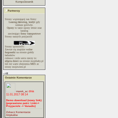
Kompostownik
Partnerzy
Strony wspierającej nas firmy:
Leasing,faktoring, kredyt
gdy
szukasz gotówki.
Opony
to tanie opony letnie oraz
katalog
zawierający
firmy transportowe
Strony naszych przyjaciół:
Strony sponsorów:
Zawsze się znajdzie
wolne
furgonetki
na stronie giełdy
ładunków
ciekawe i miłe sercu rzeczy to:
zdjęcia dzieci
na stronie mojebaby.pl
lub też warte obejrzenia
MES
ze
strony mojzwierz.pl
-->lll
Ostatnie Komentarze
dnia
marek_ac
11.01.2017 08:14
Demo download (nowy link):
(poprawiono patrz: Linki->
Przyjaciele -> Vanadis)
Zobacz Komentarze
Artykułów