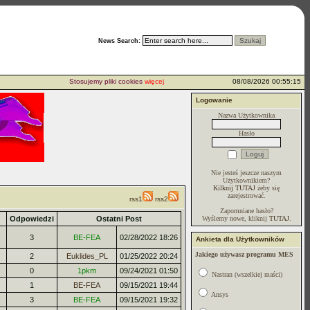
News Search:
Stosujemy pliki cookies
więcej...
08/08/2026 00:55:15
Logowanie
Nazwa Użytkownika
Hasło
Nie jesteś jeszcze naszym
Użytkownikiem?
Kilknij TUTAJ
żeby się
zarejestrować.
rss1
rss2
Zapomniane hasło?
Odpowiedzi
Ostatni Post
Wyślemy nowe, kliknij
TUTAJ
.
3
BE-FEA
02/28/2022 18:26
Ankieta dla Użytkowników
Jakiego używasz programu MES
2
Euklides_PL
01/25/2022 20:24
0
1pkm
09/24/2021 01:50
Nastran (wszelkiej maści)
1
BE-FEA
09/15/2021 19:44
Ansys
3
BE-FEA
09/15/2021 19:32