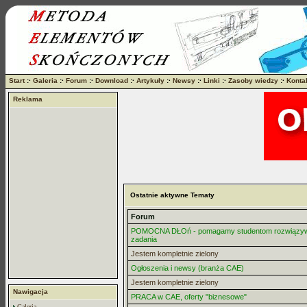
Start
:·
Galeria
:·
Forum
:·
Download
:·
Artykuły
:·
Newsy
:·
Linki
:·
Zasoby wiedzy
:·
Konta
Reklama
Ostatnie aktywne Tematy
Forum
POMOCNA DŁOń - pomagamy studentom rozwiązy
zadania
Jestem kompletnie zielony
Ogłoszenia i newsy (branża CAE)
Jestem kompletnie zielony
Nawigacja
PRACA w CAE, oferty "biznesowe"
Galeria