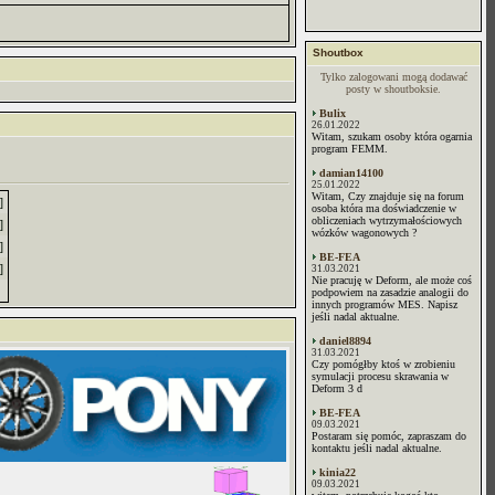
Shoutbox
Tylko zalogowani mogą dodawać
posty w shoutboksie.
Bulix
26.01.2022
Witam, szukam osoby która ogarnia
program FEMM.
damian14100
25.01.2022
Witam, Czy znajduje się na forum
]
osoba która ma doświadczenie w
obliczeniach wytrzymałościowych
]
wózków wagonowych ?
]
BE-FEA
]
31.03.2021
Nie pracuję w Deform, ale może coś
podpowiem na zasadzie analogii do
innych programów MES. Napisz
jeśli nadal aktualne.
daniel8894
31.03.2021
Czy pomógłby ktoś w zrobieniu
symulacji procesu skrawania w
Deform 3 d
BE-FEA
09.03.2021
Postaram się pomóc, zapraszam do
kontaktu jeśli nadal aktualne.
kinia22
09.03.2021