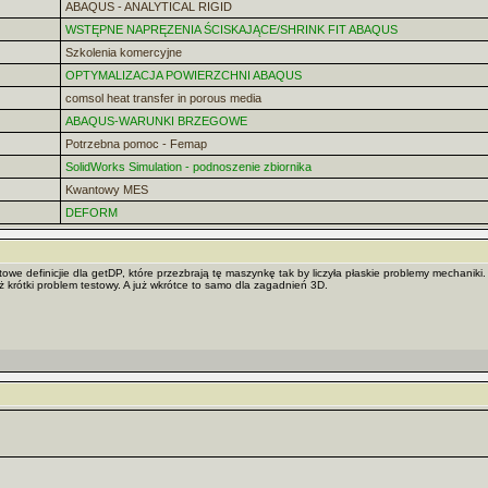
ABAQUS - ANALYTICAL RIGID
WSTĘPNE NAPRĘZENIA ŚCISKAJĄCE/SHRINK FIT ABAQUS
Szkolenia komercyjne
OPTYMALIZACJA POWIERZCHNI ABAQUS
comsol heat transfer in porous media
ABAQUS-WARUNKI BRZEGOWE
Potrzebna pomoc - Femap
SolidWorks Simulation - podnoszenie zbiornika
Kwantowy MES
DEFORM
we definicjie dla getDP, które przezbrają tę maszynkę tak by liczyła płaskie problemy mechaniki.
ż krótki problem testowy. A już wkrótce to samo dla zagadnień 3D.