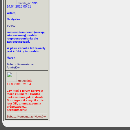
dnia
marek_ac
14.04.2015 00:51
Witam,
Na dysku:
TUTAJ
zamieściłem demo (wersję
windowsową) modelu
rozprzestrzeniania się
zanieczyszczeń.
W pliku vanadis.txt zawarty
jest krótki opis modelu.
Marek
Zobacz Komentarze
Artykułów
dnia
steleri
17.03.2015 21:54
Czy ktoś z forum korzysta
może z Elmera? Bardzo
ciekawi mnie jak to działa.
Bo z tego tutka wynika, że
jest OK, a tymczasem ja
próbowałem...
bezskutecznie
Zobacz Komentarze Newsów