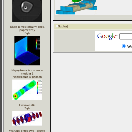
Szukaj
Skan tomograficzny zęba
poprzeczny
Ząb
W
Naprężenia tarczowe w
modelu 1
Naprężenia w płytach
Ciekawostki
Ząb
Warunki brzegowe - siłowe