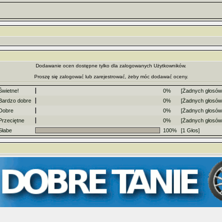
Dodawanie ocen dostępne tylko dla zalogowanych Użytkowników.
Proszę się zalogować lub zarejestrować, żeby móc dodawać oceny.
Świetne!
0%
[Żadnych głosów
Bardzo dobre
0%
[Żadnych głosów
Dobre
0%
[Żadnych głosów
Przeciętne
0%
[Żadnych głosów
Słabe
100%
[1 Głos]