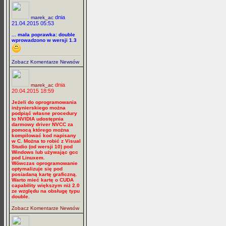
dnia
marek_ac
21.04.2015 05:53
... mała poprawka: double
wprowadzono w wersji 1.3
Zobacz Komentarze Newsów
dnia
marek_ac
20.04.2015 18:59
Jeżeli do oprogramowania
inżynierskiego można
podpiąć własne procedury
to NVIDIA udostępnia
darmowy driver NVCC za
pomocą którego można
kompilować kod napisany
w C. Można to robić z Visual
Studio (od wersji 10) pod
Windows lub używając gcc
pod Linuxem.
Wówczas oprogramowanie
optymalizuje się pod
posiadaną kartę graficzną.
Warto mieć kartę o CUDA
capability większym niż 2.0
ze względu na obsługę typu
double.
Zobacz Komentarze Newsów