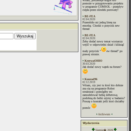
witam, potrzebuje kogoś kto
pomoże w przygotowaniu projektu
w programie COMSOL - przeplyw
ciepła przez ośrodek porowaty!
BE-FEA
02.04.2020
Przerobiło mi jedną literę na
emotkę. Chodzi o przycisk new
thread
BE-FEA
02.04.2020
Żeby dodać nowy temat wystarczy
wejść w odpowiedni dział i kliknąć
mały przycisk "
ew thread" po
prawej stronie.
KrzywaOHIO
30.03.2020
Jak dodać nowy wątek na forum?
Konrad96
02.12.2019
Witam, czy jest tu ktoś kto dobrze
zna się na programie Robot
struktural i pomógłby mi
zamodelować belkę żelbetową
podobną do belki użytej w badaniu?
Proszę o kontakt jeśli ktoś chciałby
pomóc
Archiwum
Wydarzenia
Sierpie� 2026