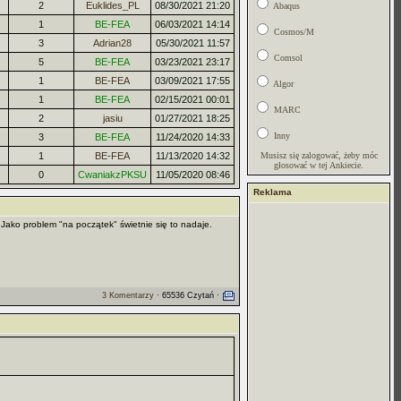
2
Euklides_PL
08/30/2021 21:20
Abaqus
1
BE-FEA
06/03/2021 14:14
Cosmos/M
3
Adrian28
05/30/2021 11:57
Comsol
5
BE-FEA
03/23/2021 23:17
1
BE-FEA
03/09/2021 17:55
Algor
1
BE-FEA
02/15/2021 00:01
MARC
2
jasiu
01/27/2021 18:25
Inny
3
BE-FEA
11/24/2020 14:33
1
BE-FEA
11/13/2020 14:32
Musisz się zalogować, żeby móc
głosować w tej Ankiecie.
0
CwaniakzPKSU
11/05/2020 08:46
Reklama
 Jako problem "na początek" świetnie się to nadaje.
3 Komentarzy
· 65536 Czytań ·