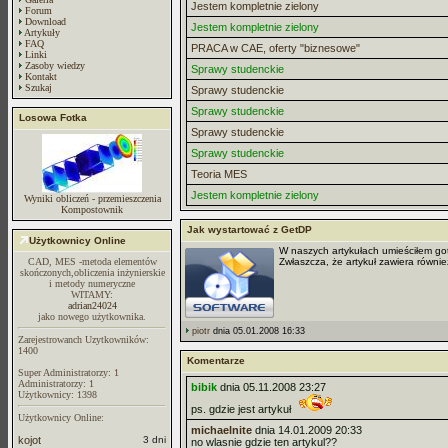
Jestem kompletnie zielony
Forum
Download
Jestem kompletnie zielony
Artykuły
FAQ
PRACA w CAE, oferty "biznesowe"
Linki
Zasoby wiedzy
Sprawy studenckie
Kontakt
Szukaj
Sprawy studenckie
Sprawy studenckie
Losowa Fotka
Sprawy studenckie
Sprawy studenckie
Teoria MES
Jestem kompletnie zielony
Wyniki obliczeń - przemieszczenia
Kompostownik
Jak wystartować z GetDP
Użytkownicy Online
W naszych artykułach umieściłem goto
CAD, MES -metoda elementów
Zwłaszcza, że artykuł zawiera równie
skończonych,obliczenia inżynierskie
i metody numeryczne
WITAMY:
adrian24024
jako nowego użytkownika.
piotr
dnia 05.01.2008 16:33
Zarejestrowanch Uzytkowników:
1400
Komentarze
Super Administratorzy: 1
Administratorzy: 1
bibik
dnia 05.11.2008 23:27
Użytkownicy: 1398
ps. gdzie jest artykuł
Użytkownicy Online:
michaelnite
dnia 14.01.2009 20:33
kojot
3 dni
no wlasnie gdzie ten artykul??