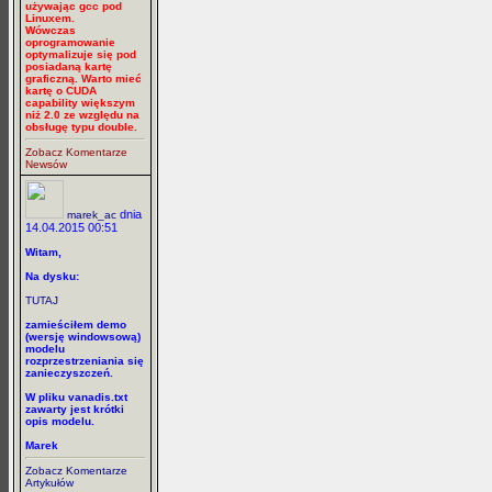
używając gcc pod
Linuxem.
Wówczas
oprogramowanie
optymalizuje się pod
posiadaną kartę
graficzną. Warto mieć
kartę o CUDA
capability większym
niż 2.0 ze względu na
obsługę typu double.
Zobacz Komentarze
Newsów
dnia
marek_ac
14.04.2015 00:51
Witam,
Na dysku:
TUTAJ
zamieściłem demo
(wersję windowsową)
modelu
rozprzestrzeniania się
zanieczyszczeń.
W pliku vanadis.txt
zawarty jest krótki
opis modelu.
Marek
Zobacz Komentarze
Artykułów