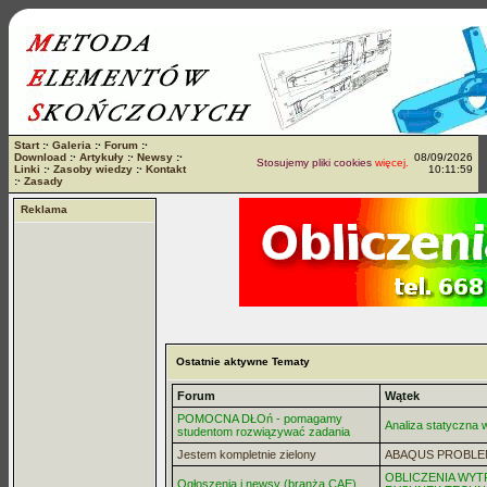
Start
:·
Galeria
:·
Forum
:·
Download
:·
Artykuły
:·
Newsy
:·
08/09/2026
Stosujemy pliki cookies
więcej...
Linki
:·
Zasoby wiedzy
:·
Kontakt
10:11:59
:·
Zasady
Reklama
Ostatnie aktywne Tematy
Forum
Wątek
POMOCNA DŁOń - pomagamy
Analiza statyczna
studentom rozwiązywać zadania
Jestem kompletnie zielony
ABAQUS PROBLE
OBLICZENIA WYT
Ogłoszenia i newsy (branża CAE)