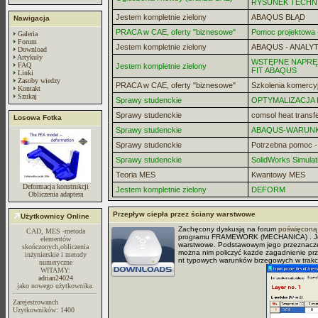
RYSUNEK TECHN
Jestem kompletnie zielony
ABAQUS BŁĄD
Nawigacja
PRACA w CAE, oferty "biznesowe"
Pomoc projektowa -
Galeria
Forum
Jestem kompletnie zielony
ABAQUS - ANALYT
Download
Artykuły
WSTĘPNE NAPRĘZ
FAQ
Jestem kompletnie zielony
FIT ABAQUS
Linki
Zasoby wiedzy
PRACA w CAE, oferty "biznesowe"
Szkolenia komercy
Kontakt
Szukaj
Sprawy studenckie
OPTYMALIZACJA
Sprawy studenckie
comsol heat transf
Losowa Fotka
Sprawy studenckie
ABAQUS-WARUN
Sprawy studenckie
Potrzebna pomoc 
Sprawy studenckie
SolidWorks Simulat
Teoria MES
Kwantowy MES
Deformacja konstrukcji
Jestem kompletnie zielony
DEFORM
Obliczenia adaptera
Przepływ ciepła przez ściany warstwowe
Użytkownicy Online
Zachęcony dyskusją na forum
poświęconą 
CAD, MES -metoda
programu FRAMEWORK (MECHANICA) . Jest 
elementów
warstwowe. Podstawowym jego przeznaczeni
skończonych,obliczenia
można nim policzyć każde zagadnienie prz
inżynierskie i metody
nt typowych warunków brzegowych w trakc
numeryczne
WITAMY:
adrian24024
jako nowego użytkownika.
Zarejestrowanch
Uzytkowników: 1400