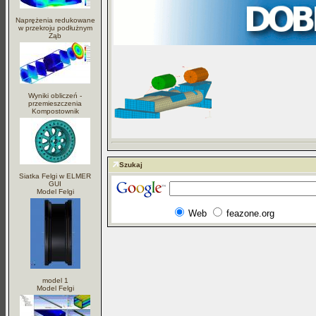
Naprężenia redukowane
w przekroju podłużnym
Ząb
Wyniki obliczeń -
przemieszczenia
Kompostownik
Szukaj
Siatka Felgi w ELMER
GUI
Model Felgi
Web
feazone.org
model 1
Model Felgi