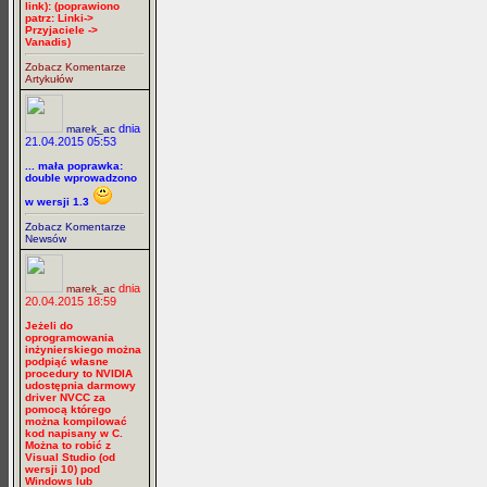
link): (poprawiono
patrz: Linki->
Przyjaciele ->
Vanadis)
Zobacz Komentarze
Artykułów
dnia
marek_ac
21.04.2015 05:53
... mała poprawka:
double wprowadzono
w wersji 1.3
Zobacz Komentarze
Newsów
dnia
marek_ac
20.04.2015 18:59
Jeżeli do
oprogramowania
inżynierskiego można
podpiąć własne
procedury to NVIDIA
udostępnia darmowy
driver NVCC za
pomocą którego
można kompilować
kod napisany w C.
Można to robić z
Visual Studio (od
wersji 10) pod
Windows lub