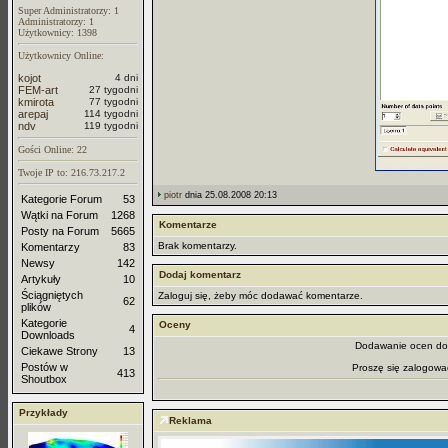
Super Administratorzy: 1
Administratorzy: 1
Użytkownicy: 1398
Użytkownicy Online:
kojot
4 dni
FEM-art
27 tygodni
kmirota
77 tygodni
arepaj
114 tygodni
ndv
119 tygodni
Gości Online: 22
Twoje IP to: 216.73.217.2
piotr
dnia 25.08.2008 20:13
Kategorie Forum
53
Wątki na Forum
1268
Komentarze
Posty na Forum
5665
Brak komentarzy.
Komentarzy
83
Newsy
142
Dodaj komentarz
Artykuły
10
Ściągniętych
Zaloguj się, żeby móc dodawać komentarze.
62
plików
Kategorie
Oceny
4
Downloads
Dodawanie ocen dos
Ciekawe Strony
13
Postów w
Proszę się zalogowa
413
Shoutbox
Przykłady
Reklama