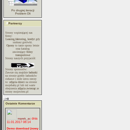
Po drugiej iteracji
Problem Oli
Partnerzy
Strony wspierającej nas
firmy:
Leasing,faktoring, kredyt
gdy
szukasz gotówki.
Opony
to tanie opony letnie
oraz katalog
zawierający
firmy
transportowe
Strony naszych przyjaciół:
Strony sponsorów:
Zawsze się znajdzie
ładunki
na stronie giełdy ładunków
ciekawe i miłe sercu rzeczy
to:
zdjęcia dzieci
na stronie
mojebaby.pl lub też warte
obejrzenia
zdjęcia zwierząt
ze
strony mojzwierz.pl
-->lll
Ostatnie Komentarze
dnia
marek_ac
11.01.2017 08:14
Demo download (nowy