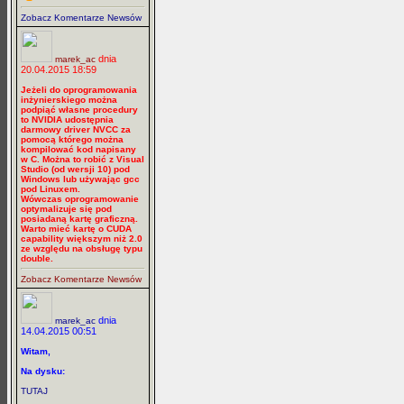
Zobacz Komentarze Newsów
dnia
marek_ac
20.04.2015 18:59
Jeżeli do oprogramowania
inżynierskiego można
podpiąć własne procedury
to NVIDIA udostępnia
darmowy driver NVCC za
pomocą którego można
kompilować kod napisany
w C. Można to robić z Visual
Studio (od wersji 10) pod
Windows lub używając gcc
pod Linuxem.
Wówczas oprogramowanie
optymalizuje się pod
posiadaną kartę graficzną.
Warto mieć kartę o CUDA
capability większym niż 2.0
ze względu na obsługę typu
double.
Zobacz Komentarze Newsów
dnia
marek_ac
14.04.2015 00:51
Witam,
Na dysku:
TUTAJ