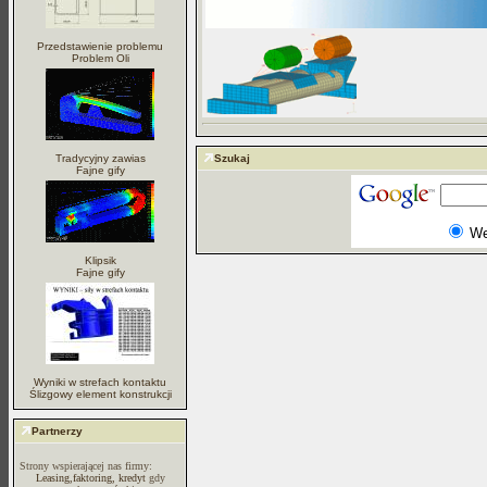
Przedstawienie problemu
Problem Oli
Tradycyjny zawias
Szukaj
Fajne gify
W
Klipsik
Fajne gify
Wyniki w strefach kontaktu
Ślizgowy element konstrukcji
Partnerzy
Strony wspierającej nas firmy:
Leasing,faktoring, kredyt
gdy