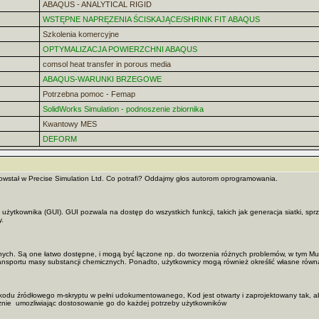
ABAQUS - ANALYTICAL RIGID
WSTĘPNE NAPRĘZENIA ŚCISKAJĄCE/SHRINK FIT ABAQUS
Szkolenia komercyjne
OPTYMALIZACJA POWIERZCHNI ABAQUS
comsol heat transfer in porous media
ABAQUS-WARUNKI BRZEGOWE
Potrzebna pomoc - Femap
SolidWorks Simulation - podnoszenie zbiornika
Kwantowy MES
DEFORM
stał w Precise Simulation Ltd. Co potrafi? Oddajmy głos autorom oprogramowania.
użytkownika (GUI). GUI pozwala na dostęp do wszystkich funkcji, takich jak generacja siatki, sp
y.
ych. Są one łatwo dostępne, i mogą być łączone np. do tworzenia różnych problemów, w tym Mult
i transportu masy substancji chemicznych. Ponadto, użytkownicy mogą również określić własne równani
 kodu źródłowego m-skryptu w pełni udokumentowanego, Kod jest otwarty i zaprojektowany tak, ab
cznie umozliwiając dostosowanie go do każdej potrzeby użytkowników