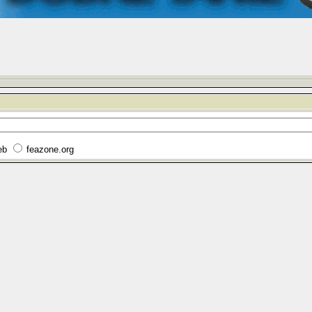
eb
feazone.org