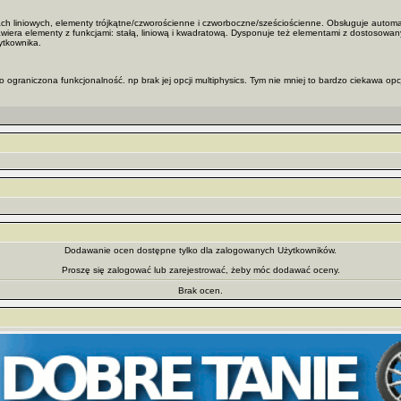
ch liniowych, elementy trójkątne/czworościenne i czworboczne/sześciościenne. Obsługuje autom
wiera elementy z funkcjami: stałą, liniową i kwadratową. Dysponuje też elementami z dostosowan
ytkownika.
ko ograniczona funkcjonalność. np brak jej opcji multiphysics. Tym nie mniej to bardzo ciekawa 
Dodawanie ocen dostępne tylko dla zalogowanych Użytkowników.
Proszę się zalogować lub zarejestrować, żeby móc dodawać oceny.
Brak ocen.