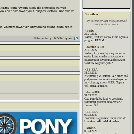
atyczne generowanie siatki dla skomplikowanych
ymi i niedostosowanymi funkcjami kształtu. Dodatkowo
Shoutbox
Tylko zalogowani mogą dodawać
posty w shoutboksie.
opcja. Zainteresowanych odsyłam na stronę producenta:
Bulix
26.01.2022
Witam, szukam osoby która ogarnia
0 Komentarzy
· 65536 Czytań ·
program FEMM.
damian14100
25.01.2022
Witam, Czy znajduje się na forum
osoba która ma doświadczenie w
obliczeniach wytrzymałościowych
wózków wagonowych ?
BE-FEA
31.03.2021
Nie pracuję w Deform, ale może coś
podpowiem na zasadzie analogii do
innych programów MES. Napisz
jeśli nadal aktualne.
daniel8894
31.03.2021
Czy pomógłby ktoś w zrobieniu
symulacji procesu skrawania w
Deform 3 d
BE-FEA
09.03.2021
Postaram się pomóc, zapraszam do
kontaktu jeśli nadal aktualne.
kinia22
09.03.2021