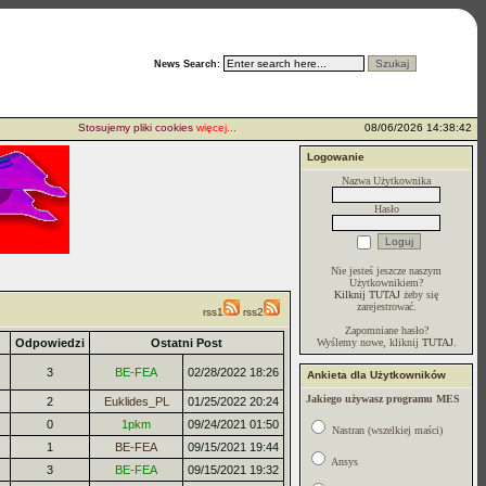
News Search:
Stosujemy pliki cookies
więcej...
08/06/2026 14:38:42
Logowanie
Nazwa Użytkownika
Hasło
Nie jesteś jeszcze naszym
Użytkownikiem?
Kilknij TUTAJ
żeby się
zarejestrować.
rss1
rss2
Zapomniane hasło?
Odpowiedzi
Ostatni Post
Wyślemy nowe, kliknij
TUTAJ
.
3
BE-FEA
02/28/2022 18:26
Ankieta dla Użytkowników
Jakiego używasz programu MES
2
Euklides_PL
01/25/2022 20:24
0
1pkm
09/24/2021 01:50
Nastran (wszelkiej maści)
1
BE-FEA
09/15/2021 19:44
Ansys
3
BE-FEA
09/15/2021 19:32