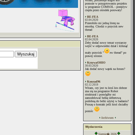
witam, potrzebuje kogoś kto
pomoże w przygotowaniu projektu
w programie COMSOL - przeplyw
ciepła przez ośrodek porowaty!
BE-FEA
02.04.2020
Przerobiło mi jedną literę na
emotkę. Chodzi o przycisk new
thread
BE-FEA
02.04.2020
Żeby dodać nowy temat wystarczy
wejść w odpowiedni dział i kliknąć
mały przycisk "
ew thread" po
prawej stronie.
KrzywaOHIO
30.03.2020
Jak dodać nowy wątek na forum?
Konrad96
02.12.2019
Witam, czy jest tu ktoś kto dobrze
zna się na programie Robot
struktural i pomógłby mi
zamodelować belkę żelbetową
podobną do belki użytej w badaniu?
Proszę o kontakt jeśli ktoś chciałby
pomóc
Archiwum
Wydarzenia
Sierpie� 2026