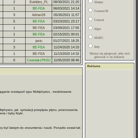
2
Euklides_PL
08/30/2021 21:20
Abaqus
1
BE-FEA
06/03/2021 14:14
Cosmos/M
3
Adrian28
05/30/2021 11:57
Comsol
5
BE-FEA
03/23/2021 23:17
1
BE-FEA
03/09/2021 17:55
Algor
1
BE-FEA
02/15/2021 00:01
MARC
2
jasiu
01/27/2021 18:25
Inny
3
BE-FEA
11/24/2020 14:33
1
BE-FEA
11/13/2020 14:32
Musisz się zalogować, żeby móc
głosować w tej Ankiecie.
0
CwaniakzPKSU
11/05/2020 08:46
Reklama
rzęganie rozwiązań typu Multiphysics , modelowanie
iphysics, jak symulacji przepływu płynu, przenoszenia
a i tryby fizyki.
y być łatwym do zrozumienia i nauki. Ponadto został tak