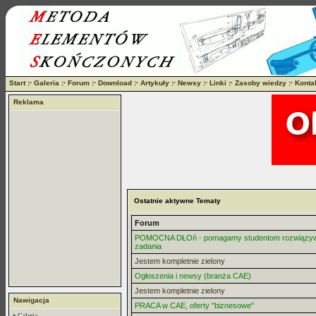
Start
:·
Galeria
:·
Forum
:·
Download
:·
Artykuły
:·
Newsy
:·
Linki
:·
Zasoby wiedzy
:·
Konta
Reklama
Ostatnie aktywne Tematy
Forum
POMOCNA DŁOń - pomagamy studentom rozwiązy
zadania
Jestem kompletnie zielony
Ogłoszenia i newsy (branża CAE)
Jestem kompletnie zielony
Nawigacja
PRACA w CAE, oferty "biznesowe"
Galeria