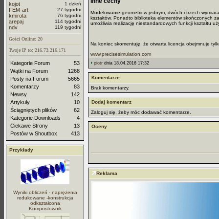
Inne cechy
kojot
1 dzień
FEM-art
27 tygodni
Modelowanie geometrii w jednym, dwóch i trzech wymiara
kmirota
76 tygodni
kształtów. Ponadto biblioteka elementów skończonych za
arepaj
114 tygodni
umożliwia realizację niestandardowych funkcji kształtu uż
ndv
119 tygodni
Gości Online: 20
Na koniec skomentuję, że otwarta licencja obejmnuje tyl
Twoje IP to: 216.73.216.171
www.precisesimulation.com
Kategorie Forum
53
piotr
dnia 18.04.2016 17:32
Wątki na Forum
1268
Komentarze
Posty na Forum
5665
Komentarzy
83
Brak komentarzy.
Newsy
142
Artykuły
10
Dodaj komentarz
Ściągniętych plików
62
Zaloguj się, żeby móc dodawać komentarze.
Kategorie Downloads
4
Ciekawe Strony
13
Oceny
Postów w Shoutbox
413
Przykłady
Reklama
Wyniki obliczeń - naprężenia
redukowane -konstrukcja
odkształcona
Kompostownik