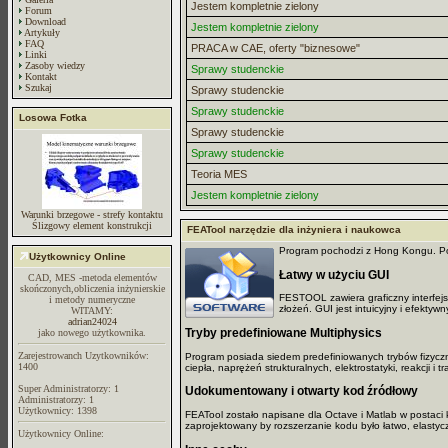
Jestem kompletnie zielony
Forum
Download
Jestem kompletnie zielony
Artykuły
FAQ
PRACA w CAE, oferty "biznesowe"
Linki
Zasoby wiedzy
Sprawy studenckie
Kontakt
Szukaj
Sprawy studenckie
Sprawy studenckie
Losowa Fotka
Sprawy studenckie
Sprawy studenckie
Teoria MES
Jestem kompletnie zielony
Warunki brzegowe - strefy kontaktu
Ślizgowy element konstrukcji
FEATool narzędzie dla inżyniera i naukowca
Program pochodzi z Hong Kongu. Pow
Użytkownicy Online
Łatwy w użyciu GUI
CAD, MES -metoda elementów
skończonych,obliczenia inżynierskie
FESTOOL zawiera graficzny interfejs 
i metody numeryczne
złożeń. GUI jest intuicyjny i efektywn
WITAMY:
adrian24024
Tryby predefiniowane Multiphysics
jako nowego użytkownika.
Zarejestrowanch Uzytkowników:
Program posiada siedem predefiniowanych trybów fizyczn
1400
ciepła, naprężeń strukturalnych, elektrostatyki, reakcji 
Super Administratorzy: 1
Udokumentowany i otwarty kod źródłowy
Administratorzy: 1
Użytkownicy: 1398
FEATool zostało napisane dla Octave i Matlab w postaci
zaprojektowany by rozszerzanie kodu było łatwo, elasty
Użytkownicy Online: