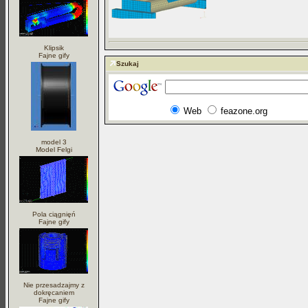
Klipsik
Fajne gify
Szukaj
Web
feazone.org
model 3
Model Felgi
Pola ciągnięń
Fajne gify
Nie przesadzajmy z
dokręcaniem
Fajne gify