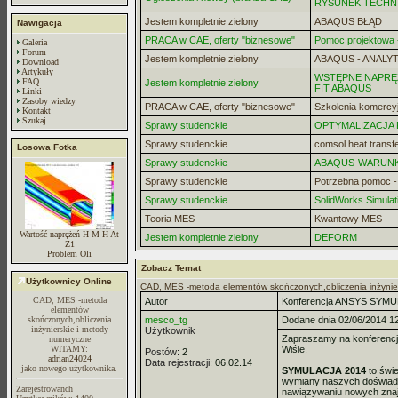
RYSUNEK TECHN
Jestem kompletnie zielony
ABAQUS BŁĄD
Nawigacja
PRACA w CAE, oferty "biznesowe"
Pomoc projektowa -
Galeria
Forum
Jestem kompletnie zielony
ABAQUS - ANALYT
Download
Artykuły
WSTĘPNE NAPRĘZ
FAQ
Jestem kompletnie zielony
FIT ABAQUS
Linki
Zasoby wiedzy
PRACA w CAE, oferty "biznesowe"
Szkolenia komercy
Kontakt
Szukaj
Sprawy studenckie
OPTYMALIZACJA
Sprawy studenckie
comsol heat transf
Losowa Fotka
Sprawy studenckie
ABAQUS-WARUN
Sprawy studenckie
Potrzebna pomoc 
Sprawy studenckie
SolidWorks Simulat
Teoria MES
Kwantowy MES
Wartość naprężeń H-M-H At
Jestem kompletnie zielony
DEFORM
Z1
Problem Oli
Zobacz Temat
Użytkownicy Online
CAD, MES -metoda elementów skończonych,obliczenia inżynie
CAD, MES -metoda
Autor
Konferencja ANSYS SYMU
elementów
skończonych,obliczenia
mesco_tg
Dodane dnia 02/06/2014 1
inżynierskie i metody
Użytkownik
Zapraszamy na konferenc
numeryczne
WITAMY:
Wiśle.
Postów:
2
adrian24024
Data rejestracji:
06.02.14
jako nowego użytkownika.
SYMULACJA 2014
to świ
wymiany naszych doświadc
Zarejestrowanch
nawiązywaniu nowych znaj