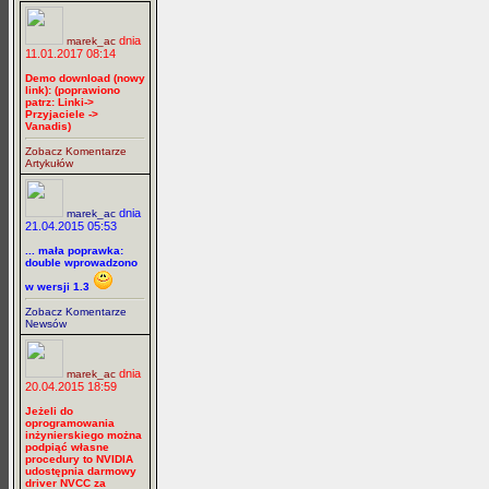
dnia
marek_ac
11.01.2017 08:14
Demo download (nowy
link): (poprawiono
patrz: Linki->
Przyjaciele ->
Vanadis)
Zobacz Komentarze
Artykułów
dnia
marek_ac
21.04.2015 05:53
... mała poprawka:
double wprowadzono
w wersji 1.3
Zobacz Komentarze
Newsów
dnia
marek_ac
20.04.2015 18:59
Jeżeli do
oprogramowania
inżynierskiego można
podpiąć własne
procedury to NVIDIA
udostępnia darmowy
driver NVCC za