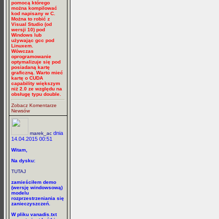
pomocą którego
można kompilować
kod napisany w C.
Można to robić z
Visual Studio (od
wersji 10) pod
Windows lub
używając gcc pod
Linuxem.
Wówczas
oprogramowanie
optymalizuje się pod
posiadaną kartę
graficzną. Warto mieć
kartę o CUDA
capability większym
niż 2.0 ze względu na
obsługę typu double.
Zobacz Komentarze
Newsów
dnia
marek_ac
14.04.2015 00:51
Witam,
Na dysku:
TUTAJ
zamieściłem demo
(wersję windowsową)
modelu
rozprzestrzeniania się
zanieczyszczeń.
W pliku vanadis.txt