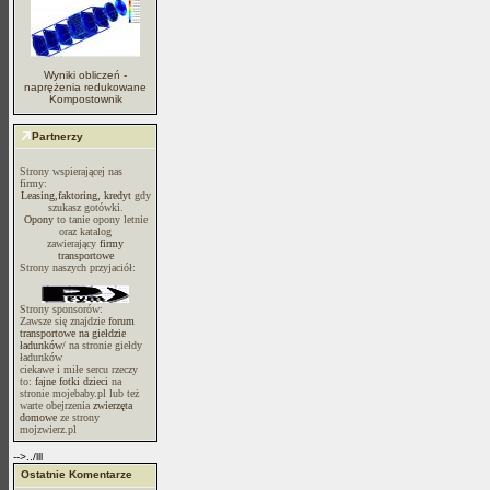
Wyniki obliczeń -
naprężenia redukowane
Kompostownik
Partnerzy
Strony wspierającej nas
firmy:
Leasing,faktoring, kredyt
gdy
szukasz gotówki.
Opony
to tanie opony letnie
oraz katalog
zawierający
firmy
transportowe
Strony naszych przyjaciół:
Strony sponsorów:
Zawsze się znajdzie
forum
transportowe na giełdzie
ładunków/
na stronie giełdy
ładunków
ciekawe i miłe sercu rzeczy
to:
fajne fotki dzieci
na
stronie mojebaby.pl lub też
warte obejrzenia
zwierzęta
domowe
ze strony
mojzwierz.pl
-->../lll
Ostatnie Komentarze