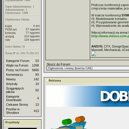
Uzytkowników: 1400
Podczas konferencji zapre
Super Administratorzy: 1
zmęczenia materiałów, prz
Administratorzy: 1
Użytkownicy: 1398
W trakcie konferencji
SYM
r6; Modelowanie kontaktu
Użytkownicy Online:
r6; Przygotowanie geometr
r6; Wprowadzenie do anal
kojot
4 dni
FEM-art
27 tygodni
Więcej informacji na temat
kmirota
77 tygodni
http://www.mesco.com.p
arepaj
114 tygodni
ndv
119 tygodni
ANSYS:
CFX, DesignSpace
Gości Online: 31
Maxwell, Mechanical, nCode
Twoje IP to: 216.73.216.111
Kategorie Forum
53
Skocz do Forum:
Wątki na Forum
1268
Posty na Forum
5665
Komentarzy
83
Newsy
142
Reklama
Artykuły
10
Ściągniętych
62
plików
Kategorie
4
Downloads
Ciekawe Strony
13
Postów w
413
Shoutbox
Przykłady