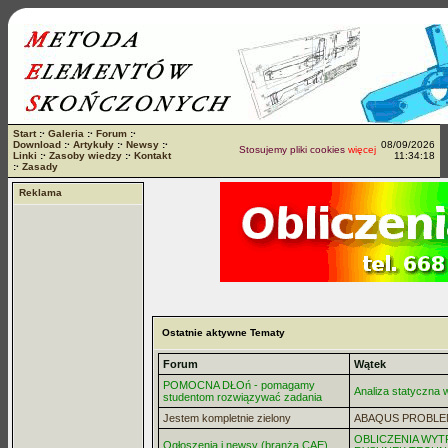
Start
:·
Galeria
:·
Forum
:·
Download
:·
Artykuły
:·
Newsy
:·
08/09/2026
Stosujemy pliki cookies
więcej...
Linki
:·
Zasoby wiedzy
:·
Kontakt
11:34:18
:·
Zasady
Reklama
Ostatnie aktywne Tematy
Forum
Wątek
POMOCNA DŁOń - pomagamy
Analiza statyczna
studentom rozwiązywać zadania
Jestem kompletnie zielony
ABAQUS PROBLE
OBLICZENIA WYT
Ogłoszenia i newsy (branża CAE)