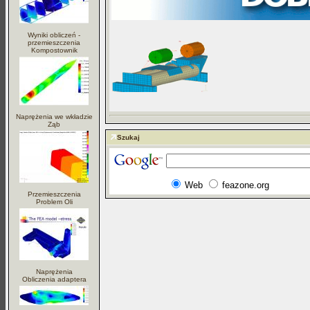
Wyniki obliczeń -
przemieszczenia
Kompostownik
Naprężenia we wkładzie
Ząb
Szukaj
Web
feazone.org
Przemieszczenia
Problem Oli
Naprężenia
Obliczenia adaptera