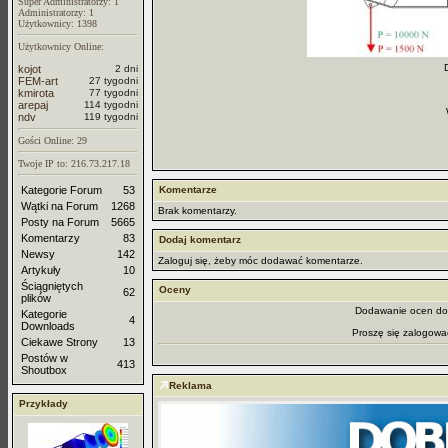
Super Administratorzy: 1
Administratorzy: 1
Użytkownicy: 1398
Użytkownicy Online:
kojot
2 dni
FEM-art
27 tygodni
kmirota
77 tygodni
arepaj
114 tygodni
ndv
119 tygodni
Gości Online: 29
Twoje IP to: 216.73.217.18
Kategorie Forum
53
Komentarze
Wątki na Forum
1268
Brak komentarzy.
Posty na Forum
5665
Komentarzy
83
Dodaj komentarz
Newsy
142
Zaloguj się, żeby móc dodawać komentarze.
Artykuły
10
Ściągniętych
Oceny
62
plików
Dodawanie ocen dos
Kategorie
4
Downloads
Proszę się zalogowa
Ciekawe Strony
13
Postów w
413
Shoutbox
Reklama
Przykłady