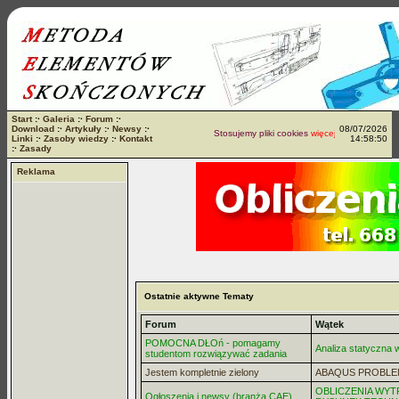
Start
:·
Galeria
:·
Forum
:·
Download
:·
Artykuły
:·
Newsy
:·
08/07/2026
Stosujemy pliki cookies
więcej...
Linki
:·
Zasoby wiedzy
:·
Kontakt
14:58:50
:·
Zasady
Reklama
Ostatnie aktywne Tematy
Forum
Wątek
POMOCNA DŁOń - pomagamy
Analiza statyczna
studentom rozwiązywać zadania
Jestem kompletnie zielony
ABAQUS PROBLE
OBLICZENIA WYT
Ogłoszenia i newsy (branża CAE)