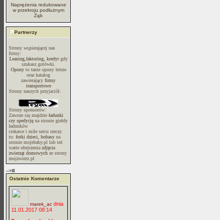
Naprężenia redukowane
w przekroju podłużnym
Ząb
Partnerzy
Strony wspierającej nas
firmy:
Leasing,faktoring, kredyt
gdy
szukasz gotówki.
Opony
to tanie opony letnie
oraz katalog
zawierający
firmy
transportowe
Strony naszych przyjaciół:
Strony sponsorów:
Zawsze się znajdzie
ładunki
czy spedycję
na stronie giełdy
ładunków
ciekawe i miłe sercu rzeczy
to:
fotki dzieci, bobasy
na
stronie mojebaby.pl lub też
warte obejrzenia
zdjęcia
zwierząt domowych
ze strony
mojzwierz.pl
-->lll
Ostatnie Komentarze
dnia
marek_ac
11.01.2017 08:14