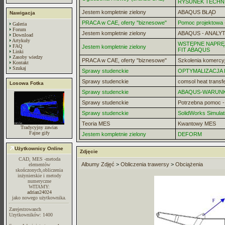
RYSUNEK TECHN
Jestem kompletnie zielony
ABAQUS BŁĄD
Nawigacja
PRACA w CAE, oferty "biznesowe"
Pomoc projektowa -
Galeria
Forum
Jestem kompletnie zielony
ABAQUS - ANALYT
Download
Artykuły
WSTĘPNE NAPRĘZ
FAQ
Jestem kompletnie zielony
FIT ABAQUS
Linki
Zasoby wiedzy
PRACA w CAE, oferty "biznesowe"
Szkolenia komercy
Kontakt
Szukaj
Sprawy studenckie
OPTYMALIZACJA
Sprawy studenckie
comsol heat transf
Losowa Fotka
Sprawy studenckie
ABAQUS-WARUN
Sprawy studenckie
Potrzebna pomoc 
Sprawy studenckie
SolidWorks Simulat
Teoria MES
Kwantowy MES
Tradycyjny zawias
Fajne gify
Jestem kompletnie zielony
DEFORM
Użytkownicy Online
Zdjęcie
CAD, MES -metoda
Albumy Zdjęć
>
Obliczenia trawersy
>
Obciążenia
elementów
skończonych,obliczenia
inżynierskie i metody
numeryczne
WITAMY:
adrian24024
jako nowego użytkownika.
Zarejestrowanch
Uzytkowników: 1400