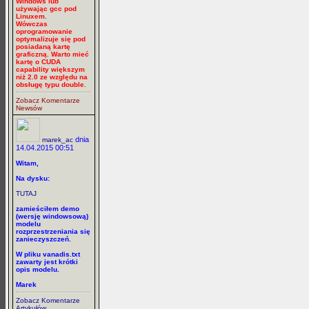
Windows lub
używając gcc pod
Linuxem.
Wówczas
oprogramowanie
optymalizuje się pod
posiadaną kartę
graficzną. Warto mieć
kartę o CUDA
capability większym
niż 2.0 ze względu na
obsługę typu double.
Zobacz Komentarze
Newsów
dnia
marek_ac
14.04.2015 00:51
Witam,
Na dysku:
TUTAJ
zamieściłem demo
(wersję windowsową)
modelu
rozprzestrzeniania się
zanieczyszczeń.
W pliku vanadis.txt
zawarty jest krótki
opis modelu.
Marek
Zobacz Komentarze
Artykułów