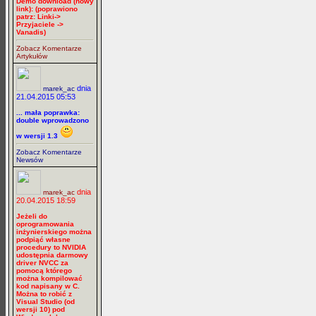
Demo download (nowy
link): (poprawiono
patrz: Linki->
Przyjaciele ->
Vanadis)
Zobacz Komentarze
Artykułów
dnia
marek_ac
21.04.2015 05:53
... mała poprawka:
double wprowadzono
w wersji 1.3
Zobacz Komentarze
Newsów
dnia
marek_ac
20.04.2015 18:59
Jeżeli do
oprogramowania
inżynierskiego można
podpiąć własne
procedury to NVIDIA
udostępnia darmowy
driver NVCC za
pomocą którego
można kompilować
kod napisany w C.
Można to robić z
Visual Studio (od
wersji 10) pod