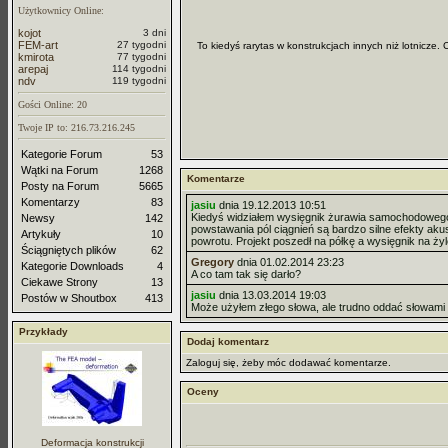
Użytkownicy Online:
kojot
3 dni
FEM-art
27 tygodni
To kiedyś rarytas w konstrukcjach innych niż lotnicze.
kmirota
77 tygodni
arepaj
114 tygodni
ndv
119 tygodni
Gości Online: 20
Twoje IP to: 216.73.216.245
Kategorie Forum
53
Wątki na Forum
1268
Komentarze
Posty na Forum
5665
Komentarzy
83
jasiu
dnia 19.12.2013 10:51
Kiedyś widziałem wysięgnik żurawia samochodowego wy
Newsy
142
powstawania pól ciągnień są bardzo silne efekty aku
Artykuły
10
powrotu. Projekt poszedł na półkę a wysięgnik na żyle
Ściągniętych plików
62
Gregory
dnia 01.02.2014 23:23
Kategorie Downloads
4
A co tam tak się darło?
Ciekawe Strony
13
jasiu
dnia 13.03.2014 19:03
Postów w Shoutbox
413
Może użyłem złego słowa, ale trudno oddać słowami dź
Przykłady
Dodaj komentarz
Zaloguj się, żeby móc dodawać komentarze.
Oceny
Deformacja konstrukcji