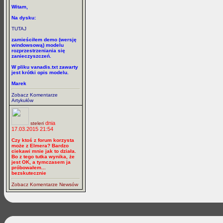
Witam,
Na dysku:
TUTAJ
zamieściłem demo (wersję
windowsową) modelu
rozprzestrzeniania się
zanieczyszczeń.
W pliku vanadis.txt zawarty
jest krótki opis modelu.
Marek
Zobacz Komentarze
Artykułów
dnia
steleri
17.03.2015 21:54
Czy ktoś z forum korzysta
może z Elmera? Bardzo
ciekawi mnie jak to działa.
Bo z tego tutka wynika, że
jest OK, a tymczasem ja
próbowałem...
bezskutecznie
Zobacz Komentarze Newsów