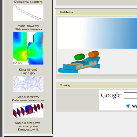
Obliczenia adaptera
Reklama
model trawersy
Obliczenia trawersy
Klina klinem?
Fajne gify
Szukaj
Model tarczowy
Połączenie sworzniowe
W
Warunki brzegowe -
kinematyczne
Kompostownik