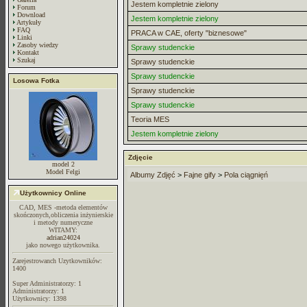
Jestem kompletnie zielony
Forum
Download
Jestem kompletnie zielony
Artykuły
FAQ
PRACA w CAE, oferty "biznesowe"
Linki
Zasoby wiedzy
Sprawy studenckie
Kontakt
Szukaj
Sprawy studenckie
Sprawy studenckie
Losowa Fotka
Sprawy studenckie
Sprawy studenckie
Teoria MES
Jestem kompletnie zielony
Zdjęcie
model 2
Model Felgi
Albumy Zdjęć
>
Fajne gify
>
Pola ciągnięń
Użytkownicy Online
CAD, MES -metoda elementów
skończonych,obliczenia inżynierskie
i metody numeryczne
WITAMY:
adrian24024
jako nowego użytkownika.
Zarejestrowanch Uzytkowników:
1400
Super Administratorzy: 1
Administratorzy: 1
Użytkownicy: 1398