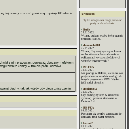
ące wg tej zasady nośność graniczną uzyskują PO utracie
Shoutbox
Tylko zalogowani mogą dodawać
posty w shoutboksie.
Bulix
26.01.2022
Witam, szukam osoby która ogarnia
program FEMM.
damian14100
25.01.2022
Witam, Czy znajduje się na forum
osoba która ma doświadczenie w
obliczeniach wytrzymałościowych
wózków wagonowych ?
ie chciał z nim pracować, ponieważ ubocznym efektem
igu zwiał z kabiny w trakcie prób i odmówił
BE-FEA
31.03.2021
Nie pracuję w Deform, ale może coś
podpowiem na zasadzie analogii do
innych programów MES. Napisz
jeśli nadal aktualne.
towanej blachy, tak jak wtedy gdy ulega zniszczeniu
daniel8894
31.03.2021
Czy pomógłby ktoś w zrobieniu
symulacji procesu skrawania w
Deform 3 d
BE-FEA
09.03.2021
Postaram się pomóc, zapraszam do
kontaktu jeśli nadal aktualne.
kinia22
09.03.2021