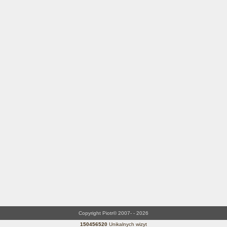
Copyright Piotr© 2007- - 2026
150456520
Unikalnych wizyt