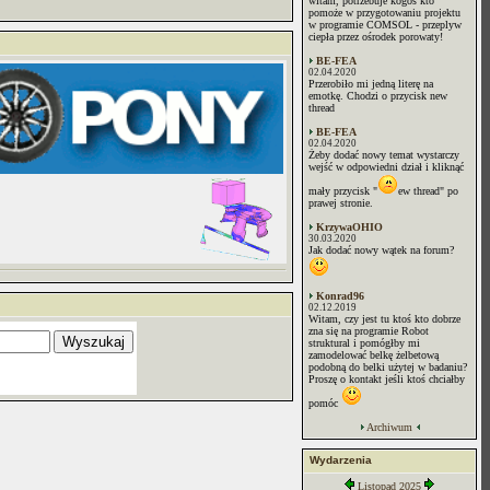
witam, potrzebuje kogoś kto
pomoże w przygotowaniu projektu
w programie COMSOL - przeplyw
ciepła przez ośrodek porowaty!
BE-FEA
02.04.2020
Przerobiło mi jedną literę na
emotkę. Chodzi o przycisk new
thread
BE-FEA
02.04.2020
Żeby dodać nowy temat wystarczy
wejść w odpowiedni dział i kliknąć
mały przycisk "
ew thread" po
prawej stronie.
KrzywaOHIO
30.03.2020
Jak dodać nowy wątek na forum?
Konrad96
02.12.2019
Witam, czy jest tu ktoś kto dobrze
zna się na programie Robot
struktural i pomógłby mi
zamodelować belkę żelbetową
podobną do belki użytej w badaniu?
Proszę o kontakt jeśli ktoś chciałby
pomóc
Archiwum
Wydarzenia
Listopad 2025