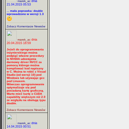
dnia
marek_ac
21.04.2015 05:53
... mała poprawka: double
wprowadzono w wersji 1.3
Zobacz Komentarze Newsów
dnia
marek_ac
20.04.2015 18:59
Jeżeli do oprogramowania
inżynierskiego można
podpiąć własne procedury
to NVIDIA udostępnia
darmowy driver NVCC za
pomocą którego można
kompilować kod napisany
w C. Można to robić z Visual
Studio (od wersji 10) pod
Windows lub używając gcc
pod Linuxem.
Wówczas oprogramowanie
optymalizuje się pod
posiadaną kartę graficzną.
Warto mieć kartę o CUDA
capability większym niż 2.0
ze względu na obsługę typu
double.
Zobacz Komentarze Newsów
dnia
marek_ac
14.04.2015 00:51