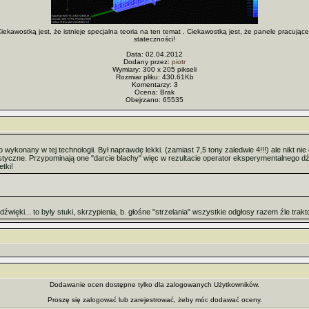
 Ciekawostką jest, że istnieje specjalna teoria na ten temat . Ciekawostką jest, że panele pracuj
stateczności!
Data: 02.04.2012
Dodany przez:
piotr
Wymiary: 300 x 205 pikseli
Rozmiar pliku: 430.61Kb
Komentarzy: 3
Ocena: Brak
Obejrzano: 65535
konany w tej technologii. Był naprawdę lekki. (zamiast 7,5 tony zaledwie 4!!!) ale nikt n
styczne. Przypominają one "darcie blachy" więc w rezultacie operator eksperymentalnego dźw
tki!
więki... to były stuki, skrzypienia, b. głośne "strzelania" wszystkie odgłosy razem źle trak
Dodawanie ocen dostępne tylko dla zalogowanych Użytkowników.
Proszę się zalogować lub zarejestrować, żeby móc dodawać oceny.