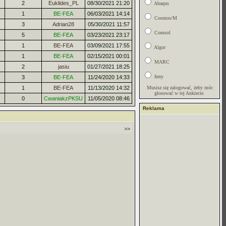
2
Euklides_PL
08/30/2021 21:20
Abaqus
1
BE-FEA
06/03/2021 14:14
Cosmos/M
3
Adrian28
05/30/2021 11:57
Comsol
5
BE-FEA
03/23/2021 23:17
1
BE-FEA
03/09/2021 17:55
Algor
1
BE-FEA
02/15/2021 00:01
MARC
2
jasiu
01/27/2021 18:25
Inny
3
BE-FEA
11/24/2020 14:33
1
BE-FEA
11/13/2020 14:32
Musisz się zalogować, żeby móc
głosować w tej Ankiecie.
0
CwaniakzPKSU
11/05/2020 08:46
Reklama
>>