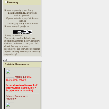
Partnerzy
Strony wspierającej nas firmy:
Leasing,faktoring, kredyt
gdy
szukasz gotówki.
Opony
to tanie opony letnie oraz
katalog
zawierający
firmy transportowe
Strony naszych przyjaciół:
Strony sponsorów:
Zawsze się znajdzie
ładunki czy
spedycję
na stronie giełdy ładunków
ciekawe i miłe sercu rzeczy to:
fotki
dzieci, bobasy
na stronie
mojebaby.pl lub też warte obejrzenia
zdjęcia zwierząt domowych
ze strony
mojzwierz.pl
-->lll
Ostatnie Komentarze
dnia
marek_ac
11.01.2017 08:14
Demo download (nowy link):
(poprawiono patrz: Linki->
Przyjaciele -> Vanadis)
Zobacz Komentarze
Artykułów