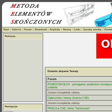
Start
:·
Galeria
:·
Forum
:·
Download
:·
Artykuły
:·
Newsy
:·
Linki
:·
Zasoby wiedzy
:·
Konta
Reklama
Ostatnie aktywne Tematy
Forum
POMOCNA DŁOń - pomagamy studentom rozwiązy
zadania
Jestem kompletnie zielony
Ogłoszenia i newsy (branża CAE)
Jestem kompletnie zielony
Nawigacja
PRACA w CAE, oferty "biznesowe"
Galeria