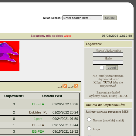
News Search:
Stosujemy pliki cookies
więcej...
08/08/2026 13:12:58
Logowanie
Nazwa Użytkownika
Hasło
Nie jesteś jeszcze naszym
Użytkownikiem?
Kilknij TUTAJ
żeby się
zarejestrować.
rss1
rss2
Zapomniane hasło?
Odpowiedzi
Ostatni Post
Wyślemy nowe, kliknij
TUTAJ
.
3
BE-FEA
02/28/2022 18:26
Ankieta dla Użytkowników
Jakiego używasz programu MES
2
Euklides_PL
01/25/2022 20:24
0
1pkm
09/24/2021 01:50
Nastran (wszelkiej maści)
1
BE-FEA
09/15/2021 19:44
Ansys
3
BE-FEA
09/15/2021 19:32