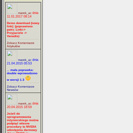
dnia
marek_ac
11.01.2017 08:14
Demo download (nowy
link): (poprawiono
patrz: Linki->
Przyjaciele ->
Vanadis)
Zobacz Komentarze
Artykułów
dnia
marek_ac
21.04.2015 05:53
... mała poprawka:
double wprowadzono
w wersji 1.3
Zobacz Komentarze
Newsów
dnia
marek_ac
20.04.2015 18:59
Jeżeli do
oprogramowania
inżynierskiego można
podpiąć własne
procedury to NVIDIA
udostępnia darmowy