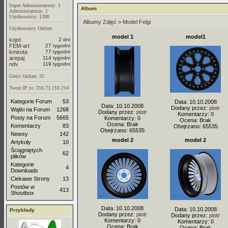
Super Administratorzy: 1
Album
Administratorzy: 1
Użytkownicy: 1398
Albumy Zdjęć
>
Model Felgi
Użytkownicy Online:
model 1
model1
kojot
2 dni
FEM-art
27 tygodni
kmirota
77 tygodni
arepaj
114 tygodni
ndv
119 tygodni
Gości Online: 32
Twoje IP to: 216.73.216.214
Kategorie Forum
53
Data: 10.10.2008
Data: 10.10.2008
Dodany przez:
piotr
Wątki na Forum
1268
Dodany przez:
piotr
Komentarzy: 0
Posty na Forum
5665
Komentarzy: 0
Ocena: Brak
Ocena: Brak
Komentarzy
83
Obejrzano: 65535
Obejrzano: 65535
Newsy
142
model 2
model 2
Artykuły
10
Ściągniętych
62
plików
Kategorie
4
Downloads
Ciekawe Strony
13
Postów w
413
Shoutbox
Data: 10.10.2008
Data: 10.10.2008
Przykłady
Dodany przez:
piotr
Dodany przez:
piotr
Komentarzy: 0
Komentarzy: 0
Ocena: Brak
Ocena: Brak