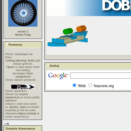
model 2
Model Felgi
Partnerzy
Strony wspierającej nas
firmy:
Leasing,faktoring, kredyt
gdy
szukasz gotówki.
Szukaj
Opony
to tanie opony letnie
oraz katalog
zawierający
firmy
transportowe
Strony naszych przyjaciół:
Web
feazone.org
Strony sponsorów:
Zawsze się znajdzie
espedytor.pl
na stronie giełdy
ładunków
ciekawe i miłe sercu rzeczy
to:
dziecko, dzieci
na stronie
mojebaby.pl lub też warte
obejrzenia
zdjęcia zwierząt
ze
strony mojzwierz.pl
-->lll
Ostatnie Komentarze