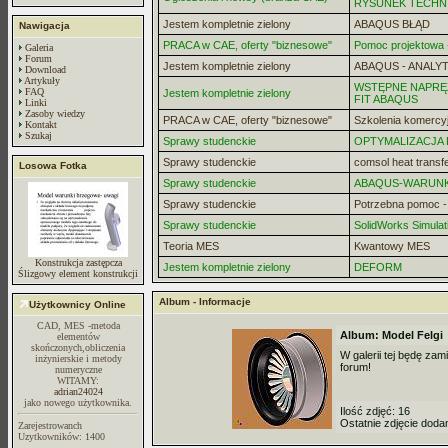
RYSUNEK TECHN
Jestem kompletnie zielony
ABAQUS BŁĄD
Nawigacja
PRACA w CAE, oferty "biznesowe"
Pomoc projektowa -
Galeria
Forum
Jestem kompletnie zielony
ABAQUS - ANALYT
Download
Artykuły
WSTĘPNE NAPRĘZ
FAQ
Jestem kompletnie zielony
FIT ABAQUS
Linki
Zasoby wiedzy
PRACA w CAE, oferty "biznesowe"
Szkolenia komercy
Kontakt
Szukaj
Sprawy studenckie
OPTYMALIZACJA
Sprawy studenckie
comsol heat transf
Losowa Fotka
Sprawy studenckie
ABAQUS-WARUN
Sprawy studenckie
Potrzebna pomoc 
Sprawy studenckie
SolidWorks Simulat
Teoria MES
Kwantowy MES
Konstrukcja zastępcza
Jestem kompletnie zielony
DEFORM
Ślizgowy element konstrukcji
Album - Informacje
Użytkownicy Online
CAD, MES -metoda
Album: Model Felgi
elementów
skończonych,obliczenia
W galerii tej będę za
inżynierskie i metody
forum!
numeryczne
WITAMY:
adrian24024
jako nowego użytkownika.
Ilość zdjęć: 16
Ostatnie zdjęcie dod
Zarejestrowanch
Uzytkowników: 1400