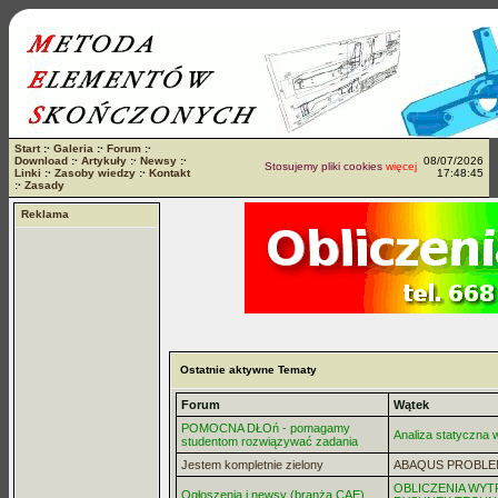
Start
:·
Galeria
:·
Forum
:·
Download
:·
Artykuły
:·
Newsy
:·
08/07/2026
Stosujemy pliki cookies
więcej...
Linki
:·
Zasoby wiedzy
:·
Kontakt
17:48:45
:·
Zasady
Reklama
Ostatnie aktywne Tematy
Forum
Wątek
POMOCNA DŁOń - pomagamy
Analiza statyczna
studentom rozwiązywać zadania
Jestem kompletnie zielony
ABAQUS PROBLE
OBLICZENIA WYT
Ogłoszenia i newsy (branża CAE)