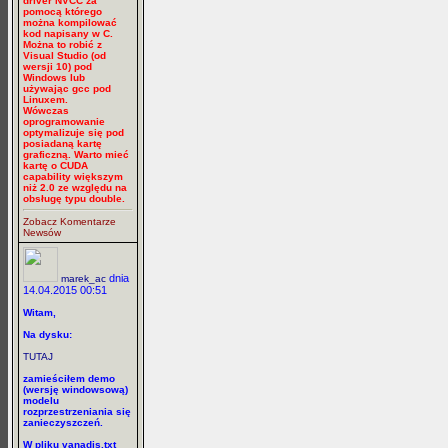
driver NVCC za
pomocą którego
można kompilować
kod napisany w C.
Można to robić z
Visual Studio (od
wersji 10) pod
Windows lub
używając gcc pod
Linuxem.
Wówczas
oprogramowanie
optymalizuje się pod
posiadaną kartę
graficzną. Warto mieć
kartę o CUDA
capability większym
niż 2.0 ze względu na
obsługę typu double.
Zobacz Komentarze
Newsów
dnia
marek_ac
14.04.2015 00:51
Witam,
Na dysku:
TUTAJ
zamieściłem demo
(wersję windowsową)
modelu
rozprzestrzeniania się
zanieczyszczeń.
W pliku vanadis.txt