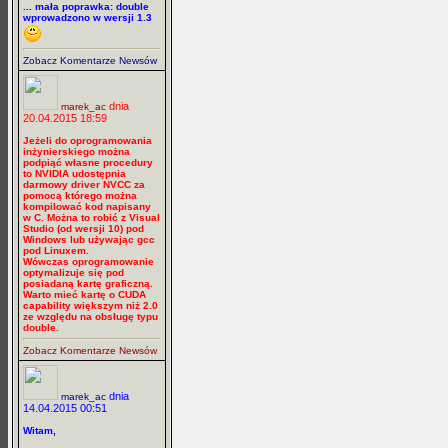
... mała poprawka: double
wprowadzono w wersji 1.3
Zobacz Komentarze Newsów
dnia
marek_ac
20.04.2015 18:59
Jeżeli do oprogramowania
inżynierskiego można
podpiąć własne procedury
to NVIDIA udostępnia
darmowy driver NVCC za
pomocą którego można
kompilować kod napisany
w C. Można to robić z Visual
Studio (od wersji 10) pod
Windows lub używając gcc
pod Linuxem.
Wówczas oprogramowanie
optymalizuje się pod
posiadaną kartę graficzną.
Warto mieć kartę o CUDA
capability większym niż 2.0
ze względu na obsługę typu
double.
Zobacz Komentarze Newsów
dnia
marek_ac
14.04.2015 00:51
Witam,