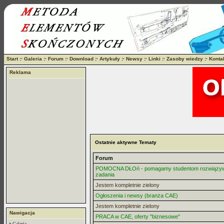
Start
:·
Galeria
:·
Forum
:·
Download
:·
Artykuły
:·
Newsy
:·
Linki
:·
Zasoby wiedzy
:·
Konta
Reklama
Ostatnie aktywne Tematy
Forum
POMOCNA DŁOń - pomagamy studentom rozwiązy
zadania
Jestem kompletnie zielony
Ogłoszenia i newsy (branża CAE)
Jestem kompletnie zielony
Nawigacja
PRACA w CAE, oferty "biznesowe"
Galeria