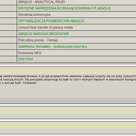
ABAQUS - ANALYTICAL RIGID
WSTĘPNE NAPRĘZENIA ŚCISKAJĄCE/SHRINK FIT ABAQUS
Szkolenia komercyjne
OPTYMALIZACJA POWIERZCHNI ABAQUS
comsol heat transfer in porous media
ABAQUS-WARUNKI BRZEGOWE
Potrzebna pomoc - Femap
SolidWorks Simulation - podnoszenie zbiornika
Kwantowy MES
DEFORM
ię swoimi doświadczeniami. A że jak powszechnie wiadomo najlepiej uczymy się na (oby cudzych!
goś nauczą innych. Na początek proponuję by było to coś o różnych błędach w warunkach brzegowy
ę o tym jak było. Czekamy!