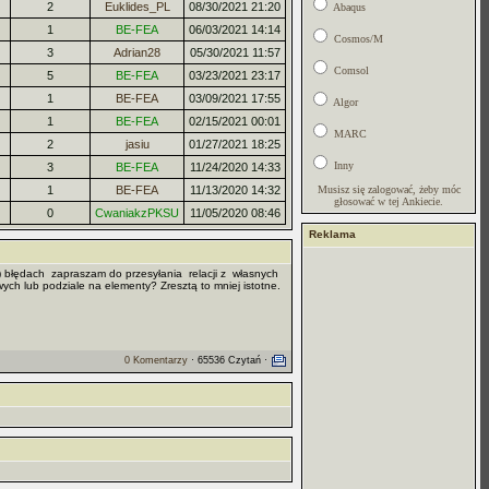
2
Euklides_PL
08/30/2021 21:20
Abaqus
1
BE-FEA
06/03/2021 14:14
Cosmos/M
3
Adrian28
05/30/2021 11:57
Comsol
5
BE-FEA
03/23/2021 23:17
1
BE-FEA
03/09/2021 17:55
Algor
1
BE-FEA
02/15/2021 00:01
MARC
2
jasiu
01/27/2021 18:25
Inny
3
BE-FEA
11/24/2020 14:33
1
BE-FEA
11/13/2020 14:32
Musisz się zalogować, żeby móc
głosować w tej Ankiecie.
0
CwaniakzPKSU
11/05/2020 08:46
Reklama
) błędach zapraszam do przesyłania relacji z własnych
ch lub podziale na elementy? Zresztą to mniej istotne.
0 Komentarzy
· 65536 Czytań ·