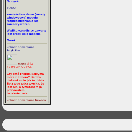
Na dysku:
TUTAJ
zamieściłem demo (wersję
windowsową) modelu
rozprzestrzeniania się
zanieczyszczeń.
W pliku vanadis.txt zawarty
jest krótki opis modelu.
Marek
Zobacz Komentarze
Artykułów
dnia
steleri
17.03.2015 21:54
Czy ktoś z forum korzysta
może z Elmera? Bardzo
ciekawi mnie jak to działa.
Bo z tego tutka wynika, że
jest OK, a tymczasem ja
próbowałem...
bezskutecznie
Zobacz Komentarze Newsów