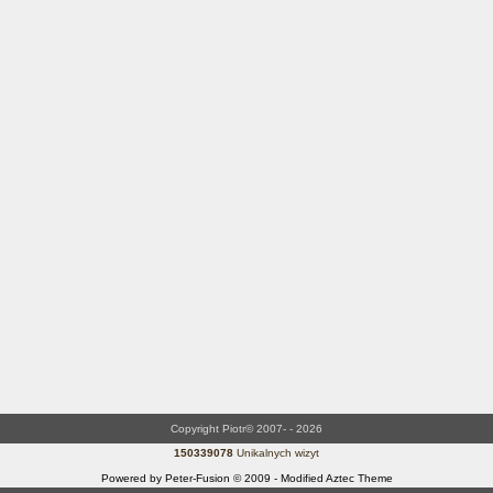
Copyright Piotr© 2007- - 2026
150339078
Unikalnych wizyt
Powered by Peter-Fusion © 2009 - Modified Aztec Theme