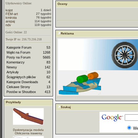
Użytkownicy Online:
Oceny
kojot
1 dzień
FEM-art
27 tygodni
kmirota
76 tygodni
arepaj
114 tygodni
ndv
119 tygodni
Gości Online: 22
Reklama
Twoje IP to: 216.73.216.218
Kategorie Forum
53
Wątki na Forum
1268
Posty na Forum
5665
Komentarzy
83
Newsy
142
Artykuły
10
Ściągniętych plików
62
Kategorie Downloads
4
Ciekawe Strony
13
Postów w Shoutbox
413
Przykłady
Szukaj
W
Dyskretyzacja modelu
Obliczenia trawersy