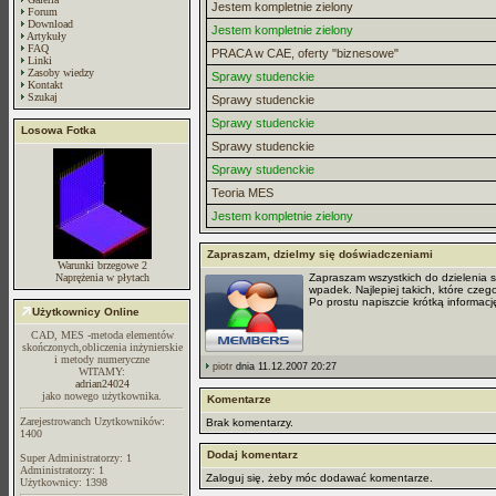
Jestem kompletnie zielony
Forum
Download
Jestem kompletnie zielony
Artykuły
FAQ
PRACA w CAE, oferty "biznesowe"
Linki
Zasoby wiedzy
Sprawy studenckie
Kontakt
Szukaj
Sprawy studenckie
Sprawy studenckie
Losowa Fotka
Sprawy studenckie
Sprawy studenckie
Teoria MES
Jestem kompletnie zielony
Zapraszam, dzielmy się doświadczeniami
Warunki brzegowe 2
Naprężenia w płytach
Zapraszam wszystkich do dzielenia s
wpadek. Najlepiej takich, które cze
Po prostu napiszcie krótką informacj
Użytkownicy Online
CAD, MES -metoda elementów
skończonych,obliczenia inżynierskie
i metody numeryczne
piotr
dnia 11.12.2007 20:27
WITAMY:
adrian24024
jako nowego użytkownika.
Komentarze
Zarejestrowanch Uzytkowników:
Brak komentarzy.
1400
Dodaj komentarz
Super Administratorzy: 1
Administratorzy: 1
Zaloguj się, żeby móc dodawać komentarze.
Użytkownicy: 1398