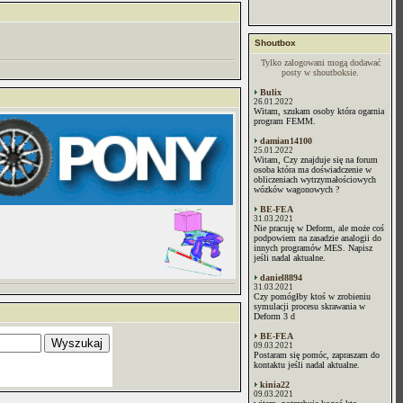
Shoutbox
Tylko zalogowani mogą dodawać
posty w shoutboksie.
Bulix
26.01.2022
Witam, szukam osoby która ogarnia
program FEMM.
damian14100
25.01.2022
Witam, Czy znajduje się na forum
osoba która ma doświadczenie w
obliczeniach wytrzymałościowych
wózków wagonowych ?
BE-FEA
31.03.2021
Nie pracuję w Deform, ale może coś
podpowiem na zasadzie analogii do
innych programów MES. Napisz
jeśli nadal aktualne.
daniel8894
31.03.2021
Czy pomógłby ktoś w zrobieniu
symulacji procesu skrawania w
Deform 3 d
BE-FEA
09.03.2021
Postaram się pomóc, zapraszam do
kontaktu jeśli nadal aktualne.
kinia22
09.03.2021