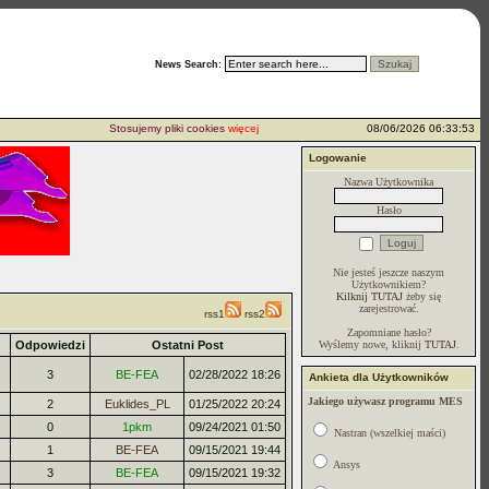
News Search:
Stosujemy pliki cookies
więcej...
08/06/2026 06:33:53
Logowanie
Nazwa Użytkownika
Hasło
Nie jesteś jeszcze naszym
Użytkownikiem?
Kilknij TUTAJ
żeby się
zarejestrować.
rss1
rss2
Zapomniane hasło?
Odpowiedzi
Ostatni Post
Wyślemy nowe, kliknij
TUTAJ
.
3
BE-FEA
02/28/2022 18:26
Ankieta dla Użytkowników
Jakiego używasz programu MES
2
Euklides_PL
01/25/2022 20:24
0
1pkm
09/24/2021 01:50
Nastran (wszelkiej maści)
1
BE-FEA
09/15/2021 19:44
Ansys
3
BE-FEA
09/15/2021 19:32