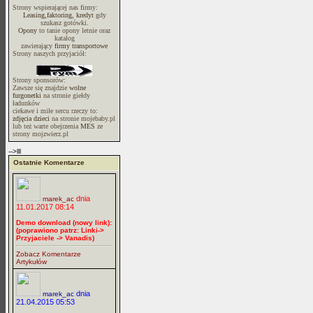
Strony wspierającej nas firmy:
Leasing,faktoring, kredyt
gdy
szukasz gotówki.
Opony
to tanie opony letnie oraz
katalog
zawierający
firmy transportowe
Strony naszych przyjaciół:
Strony sponsorów:
Zawsze się znajdzie
wolne
furgonetki
na stronie giełdy
ładunków
ciekawe i miłe sercu rzeczy to:
zdjęcia dzieci
na stronie mojebaby.pl
lub też warte obejrzenia
MES
ze
strony mojzwierz.pl
-->lll
Ostatnie Komentarze
dnia
marek_ac
11.01.2017 08:14
Demo download (nowy link):
(poprawiono patrz: Linki->
Przyjaciele -> Vanadis)
Zobacz Komentarze
Artykułów
dnia
marek_ac
21.04.2015 05:53