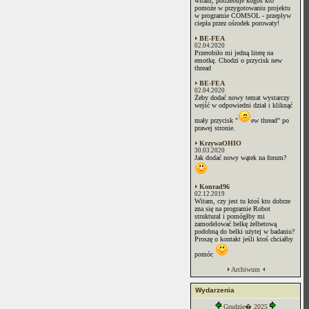
witam, potrzebuje kogoś kto
pomoże w przygotowaniu projektu
w programie COMSOL - przeplyw
ciepła przez ośrodek porowaty!
BE-FEA
02.04.2020
Przerobiło mi jedną literę na
emotkę. Chodzi o przycisk new
thread
BE-FEA
02.04.2020
Żeby dodać nowy temat wystarczy
wejść w odpowiedni dział i kliknąć
mały przycisk "
ew thread" po
prawej stronie.
KrzywaOHIO
30.03.2020
Jak dodać nowy wątek na forum?
Konrad96
02.12.2019
Witam, czy jest tu ktoś kto dobrze
zna się na programie Robot
struktural i pomógłby mi
zamodelować belkę żelbetową
podobną do belki użytej w badaniu?
Proszę o kontakt jeśli ktoś chciałby
pomóc
Archiwum
Wydarzenia
Grudzie� 2025