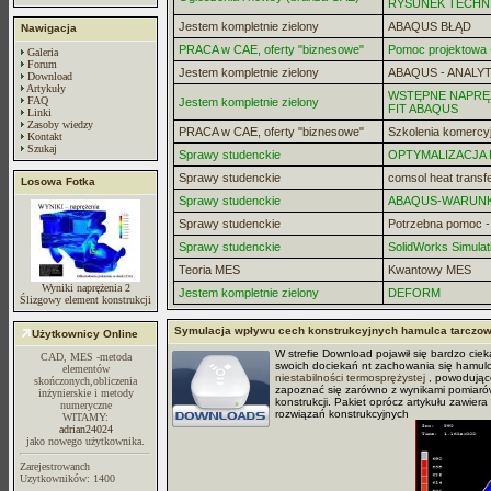
RYSUNEK TECHN
Jestem kompletnie zielony
ABAQUS BŁĄD
Nawigacja
PRACA w CAE, oferty "biznesowe"
Pomoc projektowa -
Galeria
Forum
Jestem kompletnie zielony
ABAQUS - ANALYT
Download
Artykuły
WSTĘPNE NAPRĘZ
FAQ
Jestem kompletnie zielony
FIT ABAQUS
Linki
Zasoby wiedzy
PRACA w CAE, oferty "biznesowe"
Szkolenia komercy
Kontakt
Szukaj
Sprawy studenckie
OPTYMALIZACJA
Sprawy studenckie
comsol heat transf
Losowa Fotka
Sprawy studenckie
ABAQUS-WARUN
Sprawy studenckie
Potrzebna pomoc 
Sprawy studenckie
SolidWorks Simulat
Teoria MES
Kwantowy MES
Wyniki naprężenia 2
Jestem kompletnie zielony
DEFORM
Ślizgowy element konstrukcji
Symulacja wpływu cech konstrukcyjnych hamulca tarczo
Użytkownicy Online
W strefie Download pojawił się bardzo cie
CAD, MES -metoda
swoich dociekań nt zachowania się hamulc
elementów
niestabilności termosprężystej
, powodując
skończonych,obliczenia
zapoznać się zarówno z wynikami pomiarów 
inżynierskie i metody
konstrukcji. Pakiet oprócz artykułu zawie
numeryczne
rozwiązań konstrukcyjnych
WITAMY:
adrian24024
jako nowego użytkownika.
Zarejestrowanch
Uzytkowników: 1400