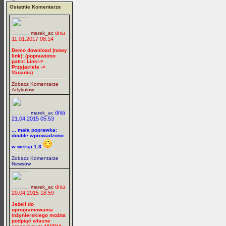
Ostatnie Komentarze
dnia
marek_ac
11.01.2017 08:14
Demo download (nowy
link): (poprawiono
patrz: Linki->
Przyjaciele ->
Vanadis)
Zobacz Komentarze
Artykułów
dnia
marek_ac
21.04.2015 05:53
... mała poprawka:
double wprowadzono
w wersji 1.3
Zobacz Komentarze
Newsów
dnia
marek_ac
20.04.2015 18:59
Jeżeli do
oprogramowania
inżynierskiego można
podpiąć własne