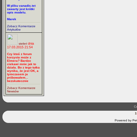
W pliku vanadis.txt
zawarty jest krótki
opis modelu.
Marek
Zobacz Komentarze
Artykułów
dnia
steleri
17.03.2015 21:54
Czy ktoś z forum
korzysta może z
Elmera? Bardzo
ciekawi mnie jak to
działa. Bo z tego tutka
wynika, że jest OK, a
tymczasem ja
próbowałem...
bezskutecznie
Zobacz Komentarze
Newsów
Co
1
Powered by Pet