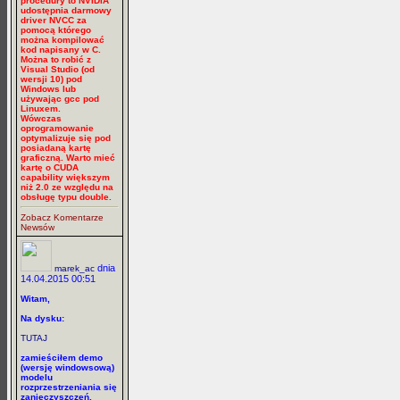
procedury to NVIDIA
udostępnia darmowy
driver NVCC za
pomocą którego
można kompilować
kod napisany w C.
Można to robić z
Visual Studio (od
wersji 10) pod
Windows lub
używając gcc pod
Linuxem.
Wówczas
oprogramowanie
optymalizuje się pod
posiadaną kartę
graficzną. Warto mieć
kartę o CUDA
capability większym
niż 2.0 ze względu na
obsługę typu double.
Zobacz Komentarze
Newsów
dnia
marek_ac
14.04.2015 00:51
Witam,
Na dysku:
TUTAJ
zamieściłem demo
(wersję windowsową)
modelu
rozprzestrzeniania się
zanieczyszczeń.