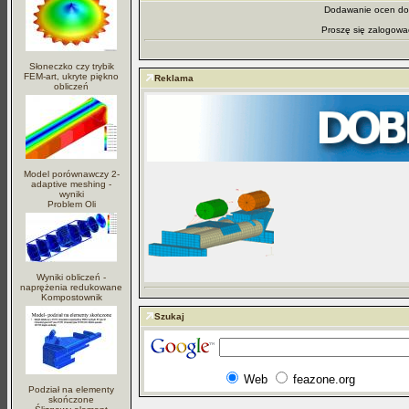
Dodawanie ocen dos
Proszę się zalogowa
Słoneczko czy trybik
FEM-art, ukryte piękno
Reklama
obliczeń
Model porównawczy 2-
adaptive meshing -
wyniki
Problem Oli
Wyniki obliczeń -
naprężenia redukowane
Kompostownik
Szukaj
Web
feazone.org
Podział na elementy
skończone