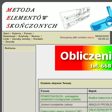
Start
:·
Galeria
:·
Forum
:·
Download
:·
Artykuły
:·
Newsy
:·
08/06/2026
Stosujemy pliki cookies
więcej...
Linki
:·
Zasoby wiedzy
:·
Kontakt
06:09:14
:·
Zasady
Reklama
Ostatnie aktywne Tematy
Forum
Wątek
POMOCNA DŁOń - pomagamy
Analiza statyczna
studentom rozwiązywać zadania
Jestem kompletnie zielony
ABAQUS PROBLE
OBLICZENIA WYT
Ogłoszenia i newsy (branża CAE)