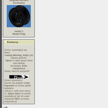
Ślizgowy element
konstrukcji
model 1
Model Felgi
Partnerzy
Strony wspierającej nas
firmy:
Leasing,faktoring, kredyt
gdy
szukasz gotówki.
Opony
to tanie opony letnie
oraz katalog
zawierający
firmy
transportowe
Strony naszych przyjaciół:
Strony sponsorów:
Zawsze się znajdzie
wolne
furgonetki
na stronie giełdy
ładunków
ciekawe i miłe sercu rzeczy
to:
zdjęcia dzieci
na stronie
mojebaby.pl lub też warte
obejrzenia
MES
ze strony
mojzwierz.pl
-->lll