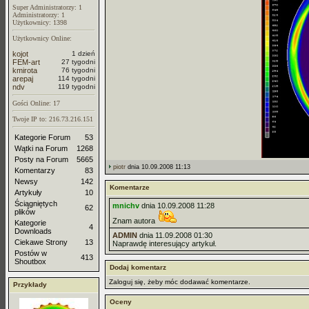
Super Administratorzy: 1
Administratorzy: 1
Użytkownicy: 1398
Użytkownicy Online:
kojot
1 dzień
FEM-art
27 tygodni
kmirota
76 tygodni
arepaj
114 tygodni
ndv
119 tygodni
Gości Online: 17
Twoje IP to: 216.73.216.151
Kategorie Forum
53
Wątki na Forum
1268
Posty na Forum
5665
piotr
dnia 10.09.2008 11:13
Komentarzy
83
Newsy
142
Komentarze
Artykuły
10
Ściągniętych
mnichv
dnia 10.09.2008 11:28
62
plików
Znam autora
Kategorie
4
Downloads
ADMIN
dnia 11.09.2008 01:30
Ciekawe Strony
13
Naprawdę interesujący artykuł.
Postów w
413
Shoutbox
Dodaj komentarz
Zaloguj się, żeby móc dodawać komentarze.
Przykłady
Oceny