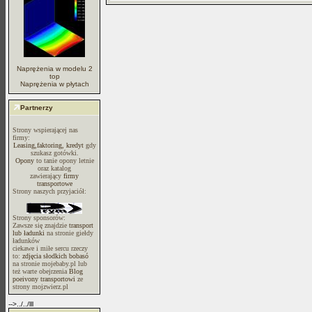
Naprężenia w modelu 2
top
Naprężenia w płytach
Partnerzy
Strony wspierającej nas
firmy:
Leasing,faktoring, kredyt
gdy
szukasz gotówki.
Opony
to tanie opony letnie
oraz katalog
zawierający
firmy
transportowe
Strony naszych przyjaciół:
Strony sponsorów:
Zawsze się znajdzie
transport
lub ładunki
na stronie giełdy
ładunków
ciekawe i miłe sercu rzeczy
to:
zdjęcia słodkich bobasó
na stronie mojebaby.pl lub
też warte obejrzenia
Blog
poeivony transportowi
ze
strony mojzwierz.pl
-->../../lll