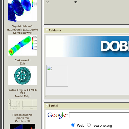
30.
31.
Wyniki obliczeń
naprężenia (szczegóły)
Reklama
Kompostownik
Ciekawostki
Ząb
Siatka Felgi w ELMER
GUI
Model Felgi
Szukaj
Przedstawienie
problemu
Problem Oli
Web
feazone.org