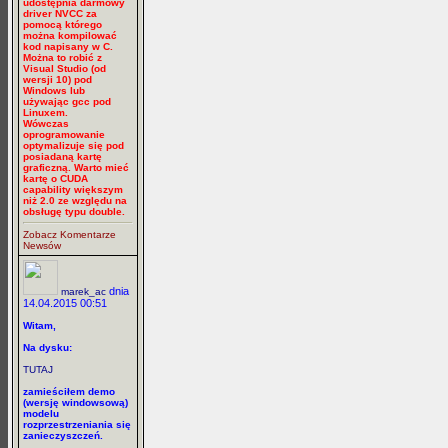
udostępnia darmowy
driver NVCC za
pomocą którego
można kompilować
kod napisany w C.
Można to robić z
Visual Studio (od
wersji 10) pod
Windows lub
używając gcc pod
Linuxem.
Wówczas
oprogramowanie
optymalizuje się pod
posiadaną kartę
graficzną. Warto mieć
kartę o CUDA
capability większym
niż 2.0 ze względu na
obsługę typu double.
Zobacz Komentarze
Newsów
dnia
marek_ac
14.04.2015 00:51
Witam,
Na dysku:
TUTAJ
zamieściłem demo
(wersję windowsową)
modelu
rozprzestrzeniania się
zanieczyszczeń.