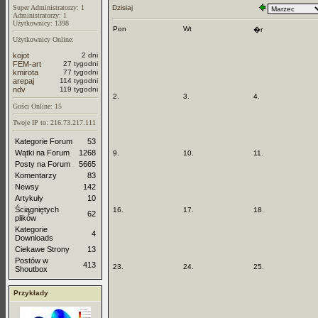
Super Administratorzy: 1
Dzisiaj
Administratorzy: 1
Użytkownicy: 1398
Pon
Wt
�r
Użytkownicy Online:
kojot
2 dni
FEM-art
27 tygodni
kmirota
77 tygodni
arepaj
114 tygodni
ndv
119 tygodni
2.
3.
4.
Gości Online: 15
Twoje IP to: 216.73.217.111
Kategorie Forum
53
Wątki na Forum
1268
9.
10.
11.
Posty na Forum
5665
Komentarzy
83
Newsy
142
Artykuły
10
Ściągniętych
16.
17.
18.
62
plików
Kategorie
4
Downloads
Ciekawe Strony
13
Postów w
413
23.
24.
25.
Shoutbox
Przykłady