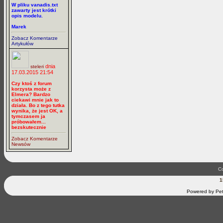
W pliku vanadis.txt
zawarty jest krótki
opis modelu.
Marek
Zobacz Komentarze
Artykułów
dnia
steleri
17.03.2015 21:54
Czy ktoś z forum
korzysta może z
Elmera? Bardzo
ciekawi mnie jak to
działa. Bo z tego tutka
wynika, że jest OK, a
tymczasem ja
próbowałem...
bezskutecznie
Zobacz Komentarze
Newsów
Co
1
Powered by Pet