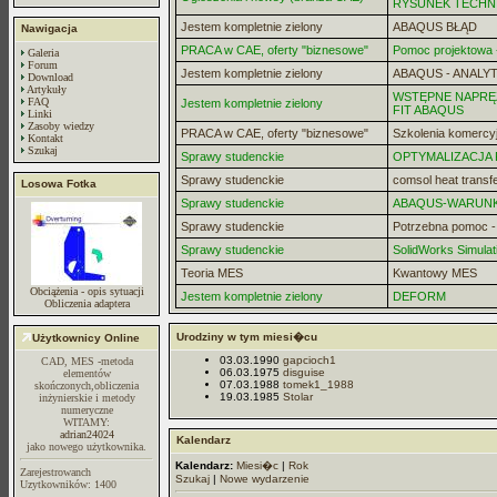
RYSUNEK TECHN
Jestem kompletnie zielony
ABAQUS BŁĄD
Nawigacja
PRACA w CAE, oferty "biznesowe"
Pomoc projektowa -
Galeria
Forum
Jestem kompletnie zielony
ABAQUS - ANALYT
Download
Artykuły
WSTĘPNE NAPRĘZ
FAQ
Jestem kompletnie zielony
FIT ABAQUS
Linki
Zasoby wiedzy
PRACA w CAE, oferty "biznesowe"
Szkolenia komercy
Kontakt
Szukaj
Sprawy studenckie
OPTYMALIZACJA
Sprawy studenckie
comsol heat transf
Losowa Fotka
Sprawy studenckie
ABAQUS-WARUN
Sprawy studenckie
Potrzebna pomoc 
Sprawy studenckie
SolidWorks Simulat
Teoria MES
Kwantowy MES
Obciążenia - opis sytuacji
Jestem kompletnie zielony
DEFORM
Obliczenia adaptera
Urodziny w tym miesi�cu
Użytkownicy Online
03.03.1990
gapcioch1
CAD, MES -metoda
06.03.1975
disguise
elementów
07.03.1988
tomek1_1988
skończonych,obliczenia
19.03.1985
Stolar
inżynierskie i metody
numeryczne
WITAMY:
adrian24024
Kalendarz
jako nowego użytkownika.
Kalendarz:
Miesi�c
|
Rok
Zarejestrowanch
Szukaj
|
Nowe wydarzenie
Uzytkowników: 1400