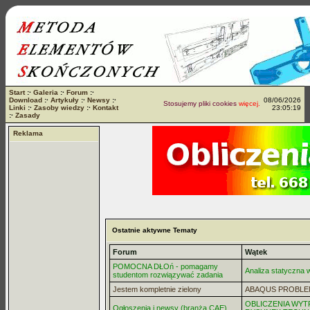
Start
:·
Galeria
:·
Forum
:·
Download
:·
Artykuły
:·
Newsy
:·
08/06/2026
Stosujemy pliki cookies
więcej...
Linki
:·
Zasoby wiedzy
:·
Kontakt
23:05:19
:·
Zasady
Reklama
Ostatnie aktywne Tematy
Forum
Wątek
POMOCNA DŁOń - pomagamy
Analiza statyczna
studentom rozwiązywać zadania
Jestem kompletnie zielony
ABAQUS PROBLE
OBLICZENIA WYT
Ogłoszenia i newsy (branża CAE)