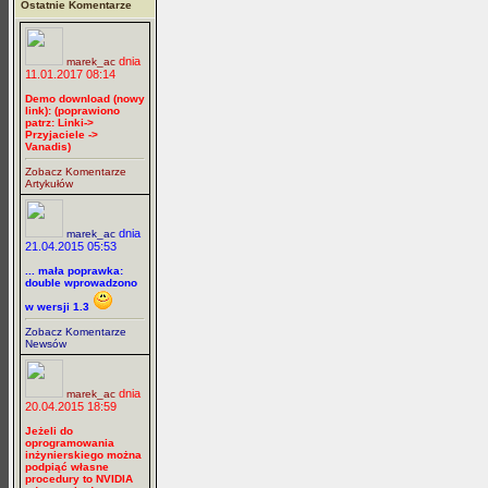
Ostatnie Komentarze
dnia
marek_ac
11.01.2017 08:14
Demo download (nowy
link): (poprawiono
patrz: Linki->
Przyjaciele ->
Vanadis)
Zobacz Komentarze
Artykułów
dnia
marek_ac
21.04.2015 05:53
... mała poprawka:
double wprowadzono
w wersji 1.3
Zobacz Komentarze
Newsów
dnia
marek_ac
20.04.2015 18:59
Jeżeli do
oprogramowania
inżynierskiego można
podpiąć własne
procedury to NVIDIA