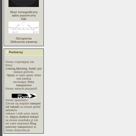
Skan tomograficzny
zęba poprzeczny
Ząb
Obciążenia
Obliczenia trawersy
Partnerzy
Strony wspierającej nas
firmy:
Leasing,faktoring, kredyt
gdy
szukasz gotówki.
Opony
to tanie opony letnie
oraz katalog
zawierający
firmy
transportowe
Strony naszych przyjaciół:
Strony sponsorów:
Zawsze się znajdzie
transport
lub ładunki
na stronie giełdy
ładunków
ciekawe i miłe sercu rzeczy
to:
zdjęcia słodkich bobasó
na stronie mojebaby.pl lub
też warte obejrzenia
Blog
poeivony transportowi
ze
strony mojzwierz.pl