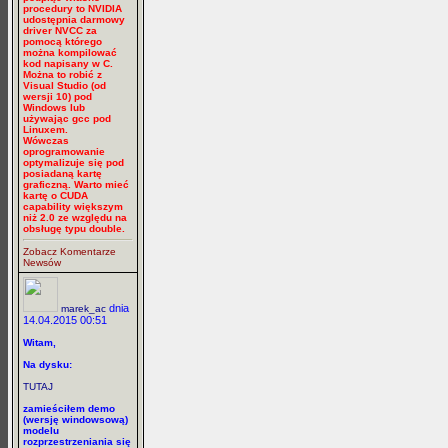
procedury to NVIDIA
udostępnia darmowy
driver NVCC za
pomocą którego
można kompilować
kod napisany w C.
Można to robić z
Visual Studio (od
wersji 10) pod
Windows lub
używając gcc pod
Linuxem.
Wówczas
oprogramowanie
optymalizuje się pod
posiadaną kartę
graficzną. Warto mieć
kartę o CUDA
capability większym
niż 2.0 ze względu na
obsługę typu double.
Zobacz Komentarze
Newsów
dnia
marek_ac
14.04.2015 00:51
Witam,
Na dysku:
TUTAJ
zamieściłem demo
(wersję windowsową)
modelu
rozprzestrzeniania się