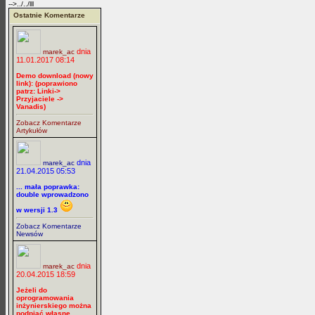
-->../../lll
Ostatnie Komentarze
dnia
marek_ac
11.01.2017 08:14
Demo download (nowy
link): (poprawiono
patrz: Linki->
Przyjaciele ->
Vanadis)
Zobacz Komentarze
Artykułów
dnia
marek_ac
21.04.2015 05:53
... mała poprawka:
double wprowadzono
w wersji 1.3
Zobacz Komentarze
Newsów
dnia
marek_ac
20.04.2015 18:59
Jeżeli do
oprogramowania
inżynierskiego można
podpiąć własne