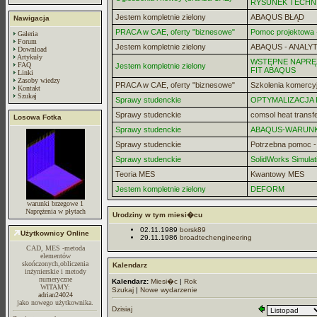
RYSUNEK TECHN
Jestem kompletnie zielony
ABAQUS BŁĄD
Nawigacja
PRACA w CAE, oferty "biznesowe"
Pomoc projektowa -
Galeria
Forum
Jestem kompletnie zielony
ABAQUS - ANALYT
Download
Artykuły
WSTĘPNE NAPRĘZ
FAQ
Jestem kompletnie zielony
FIT ABAQUS
Linki
Zasoby wiedzy
PRACA w CAE, oferty "biznesowe"
Szkolenia komercy
Kontakt
Szukaj
Sprawy studenckie
OPTYMALIZACJA
Sprawy studenckie
comsol heat transf
Losowa Fotka
Sprawy studenckie
ABAQUS-WARUN
Sprawy studenckie
Potrzebna pomoc 
Sprawy studenckie
SolidWorks Simulat
Teoria MES
Kwantowy MES
Jestem kompletnie zielony
DEFORM
warunki brzegowe 1
Naprężenia w płytach
Urodziny w tym miesi�cu
02.11.1989
borsk89
Użytkownicy Online
29.11.1986
broadtechengineering
CAD, MES -metoda
elementów
skończonych,obliczenia
Kalendarz
inżynierskie i metody
numeryczne
Kalendarz:
Miesi�c
|
Rok
WITAMY:
Szukaj
|
Nowe wydarzenie
adrian24024
jako nowego użytkownika.
Dzisiaj