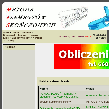
Start
:·
Galeria
:·
Forum
:·
Download
:·
Artykuły
:·
Newsy
:·
08/09/2026
Stosujemy pliki cookies
więcej...
Linki
:·
Zasoby wiedzy
:·
Kontakt
15:08:16
:·
Zasady
Reklama
Ostatnie aktywne Tematy
Forum
Wątek
POMOCNA DŁOń - pomagamy
Analiza statyczna
studentom rozwiązywać zadania
Jestem kompletnie zielony
ABAQUS PROBLE
OBLICZENIA WYT
Ogłoszenia i newsy (branża CAE)