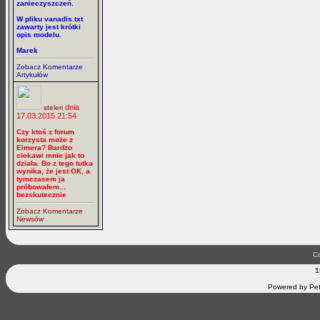
zanieczyszczeń.
W pliku vanadis.txt
zawarty jest krótki
opis modelu.
Marek
Zobacz Komentarze
Artykułów
dnia
steleri
17.03.2015 21:54
Czy ktoś z forum
korzysta może z
Elmera? Bardzo
ciekawi mnie jak to
działa. Bo z tego tutka
wynika, że jest OK, a
tymczasem ja
próbowałem...
bezskutecznie
Zobacz Komentarze
Newsów
Co
1
Powered by Pet