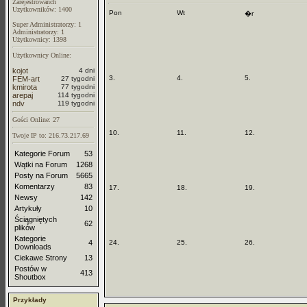
Zarejestrowanch
Uzytkowników: 1400
Pon
Wt
�r
Super Administratorzy: 1
Administratorzy: 1
Użytkownicy: 1398
Użytkownicy Online:
kojot
4 dni
3.
4.
5.
FEM-art
27 tygodni
kmirota
77 tygodni
arepaj
114 tygodni
ndv
119 tygodni
Gości Online: 27
10.
11.
12.
Twoje IP to: 216.73.217.69
Kategorie Forum
53
Wątki na Forum
1268
Posty na Forum
5665
Komentarzy
83
17.
18.
19.
Newsy
142
Artykuły
10
Ściągniętych
62
plików
Kategorie
4
24.
25.
26.
Downloads
Ciekawe Strony
13
Postów w
413
Shoutbox
Przykłady