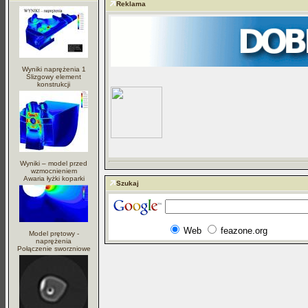
Reklama
Wyniki naprężenia 1
Ślizgowy element
konstrukcji
Wyniki – model przed
wzmocnieniem
Awaria łyżki koparki
Szukaj
Web
feazone.org
Model prętowy -
naprężenia
Połączenie sworzniowe