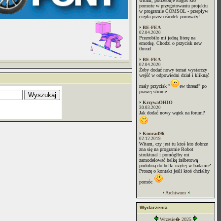
witam, potrzebuje kogoś kto
pomoże w przygotowaniu projektu
w programie COMSOL - przeplyw
ciepła przez ośrodek porowaty!
BE-FEA
02.04.2020
Przerobiło mi jedną literę na
emotkę. Chodzi o przycisk new
thread
BE-FEA
02.04.2020
Żeby dodać nowy temat wystarczy
wejść w odpowiedni dział i kliknąć
mały przycisk "
ew thread" po
prawej stronie.
KrzywaOHIO
30.03.2020
Jak dodać nowy wątek na forum?
Konrad96
02.12.2019
Witam, czy jest tu ktoś kto dobrze
zna się na programie Robot
struktural i pomógłby mi
zamodelować belkę żelbetową
podobną do belki użytej w badaniu?
Proszę o kontakt jeśli ktoś chciałby
pomóc
Archiwum
Wydarzenia
Wrzesie� 2025