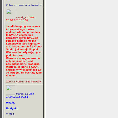
Zobacz Komentarze Newsów
dnia
marek_ac
20.04.2015 18:59
Jeżeli do oprogramowania
inżynierskiego można
podpiąć własne procedury
to NVIDIA udostępnia
darmowy driver NVCC za
pomocą którego można
kompilować kod napisany
w C. Można to robić z Visual
Studio (od wersji 10) pod
Windows lub używając gcc
pod Linuxem.
Wówczas oprogramowanie
optymalizuje się pod
posiadaną kartę graficzną.
Warto mieć kartę o CUDA
capability większym niż 2.0
ze względu na obsługę typu
double.
Zobacz Komentarze Newsów
dnia
marek_ac
14.04.2015 00:51
Witam,
Na dysku:
TUTAJ