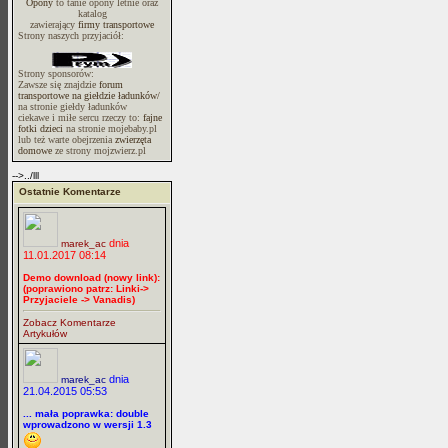
Opony
to tanie opony letnie oraz
katalog
zawierający
firmy transportowe
Strony naszych przyjaciół:
Strony sponsorów:
Zawsze się znajdzie
forum
transportowe na giełdzie ładunków/
na stronie giełdy ładunków
ciekawe i miłe sercu rzeczy to:
fajne
fotki dzieci
na stronie mojebaby.pl
lub też warte obejrzenia
zwierzęta
domowe
ze strony mojzwierz.pl
-->../lll
Ostatnie Komentarze
dnia
marek_ac
11.01.2017 08:14
Demo download (nowy link):
(poprawiono patrz: Linki->
Przyjaciele -> Vanadis)
Zobacz Komentarze
Artykułów
dnia
marek_ac
21.04.2015 05:53
... mała poprawka: double
wprowadzono w wersji 1.3