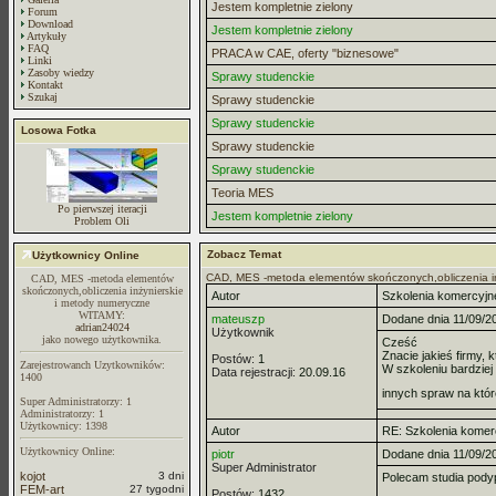
Jestem kompletnie zielony
Forum
Download
Jestem kompletnie zielony
Artykuły
FAQ
PRACA w CAE, oferty "biznesowe"
Linki
Zasoby wiedzy
Sprawy studenckie
Kontakt
Szukaj
Sprawy studenckie
Sprawy studenckie
Losowa Fotka
Sprawy studenckie
Sprawy studenckie
Teoria MES
Po pierwszej iteracji
Jestem kompletnie zielony
Problem Oli
Zobacz Temat
Użytkownicy Online
CAD, MES -metoda elementów skończonych,obliczenia in
CAD, MES -metoda elementów
skończonych,obliczenia inżynierskie
Autor
Szkolenia komercyjn
i metody numeryczne
WITAMY:
mateuszp
Dodane dnia 11/09/2
adrian24024
Użytkownik
jako nowego użytkownika.
Cześć
Znacie jakieś firmy,
Postów:
1
Zarejestrowanch Uzytkowników:
W szkoleniu bardziej
Data rejestracji:
20.09.16
1400
innych spraw na któr
Super Administratorzy: 1
Administratorzy: 1
Użytkownicy: 1398
Autor
RE: Szkolenia komer
Użytkownicy Online:
piotr
Dodane dnia 11/09/2
Super Administrator
kojot
3 dni
Polecam studia pod
FEM-art
27 tygodni
Postów:
1432