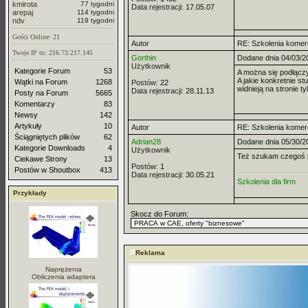
kmirota
77 tygodni
Data rejestracji:
17.05.07
arepaj
114 tygodni
ndv
119 tygodni
Gości Online: 21
Autor
RE: Szkolenia komer
Twoje IP to: 216.73.217.145
Gorthin
Dodane dnia 04/03/2
Użytkownik
Kategorie Forum
53
A można się podłącz
A jakie konkretnie st
Wątki na Forum
1268
Postów:
22
widnieją na stronie ty
Data rejestracji:
28.11.13
Posty na Forum
5665
Komentarzy
83
Newsy
142
Artykuły
10
Autor
RE: Szkolenia komer
Ściągniętych plików
62
Adrian28
Dodane dnia 05/30/2
Kategorie Downloads
4
Użytkownik
Też szukam czegoś 
Ciekawe Strony
13
Postów:
1
Postów w Shoutbox
413
Data rejestracji:
30.05.21
Szkolenia dla firm
Przykłady
Skocz do Forum:
Reklama
Naprężenia
Obliczenia adaptera