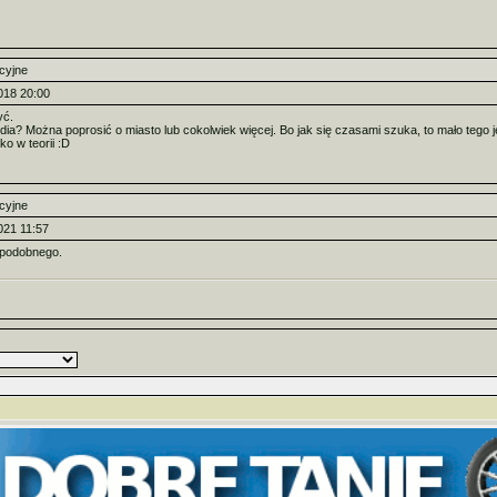
cyjne
018 20:00
yć.
udia? Można poprosić o miasto lub cokolwiek więcej. Bo jak się czasami szuka, to mało tego je
lko w teorii :D
cyjne
021 11:57
podobnego.