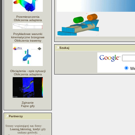
Przemieszczenia
Obliczenia adaptera
Przykładowe warunki
kinematyczne brzegowe
Obliczenia trawersy
Szukaj
W
Obciążenia - opis sytuacji
Obliczenia adaptera
Zginanie
Fajne gify
Partnerzy
Strony wspierającej nas firmy:
Leasing,faktoring, kredyt
gdy
szukasz gotówki.