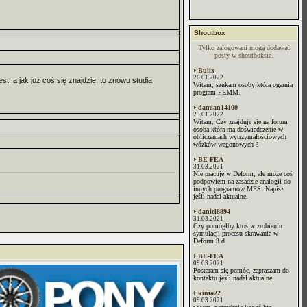
Shoutbox
Tylko zalogowani mogą dodawać
posty w shoutboksie.
Bulix
26.01.2022
st, a jak już coś się znajdzie, to znowu studia
Witam, szukam osoby która ogarnia
program FEMM.
damian14100
25.01.2022
Witam, Czy znajduje się na forum
osoba która ma doświadczenie w
obliczeniach wytrzymałościowych
wózków wagonowych ?
BE-FEA
31.03.2021
Nie pracuję w Deform, ale może coś
podpowiem na zasadzie analogii do
innych programów MES. Napisz
jeśli nadal aktualne.
daniel8894
31.03.2021
Czy pomógłby ktoś w zrobieniu
symulacji procesu skrawania w
Deform 3 d
BE-FEA
09.03.2021
Postaram się pomóc, zapraszam do
kontaktu jeśli nadal aktualne.
kinia22
09.03.2021