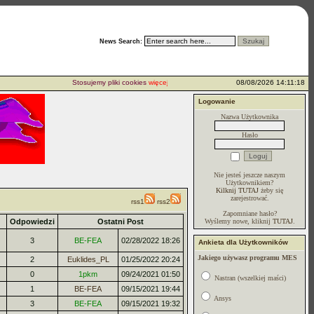
News Search:
Stosujemy pliki cookies
więcej...
08/08/2026 14:11:18
Logowanie
Nazwa Użytkownika
Hasło
Nie jesteś jeszcze naszym
Użytkownikiem?
Kilknij TUTAJ
żeby się
zarejestrować.
rss1
rss2
Zapomniane hasło?
Odpowiedzi
Ostatni Post
Wyślemy nowe, kliknij
TUTAJ
.
3
BE-FEA
02/28/2022 18:26
Ankieta dla Użytkowników
Jakiego używasz programu MES
2
Euklides_PL
01/25/2022 20:24
0
1pkm
09/24/2021 01:50
Nastran (wszelkiej maści)
1
BE-FEA
09/15/2021 19:44
Ansys
3
BE-FEA
09/15/2021 19:32