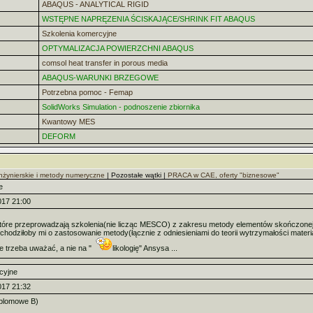
ABAQUS - ANALYTICAL RIGID
WSTĘPNE NAPRĘZENIA ŚCISKAJĄCE/SHRINK FIT ABAQUS
Szkolenia komercyjne
OPTYMALIZACJA POWIERZCHNI ABAQUS
comsol heat transfer in porous media
ABAQUS-WARUNKI BRZEGOWE
Potrzebna pomoc - Femap
SolidWorks Simulation - podnoszenie zbiornika
Kwantowy MES
DEFORM
żynierskie i metody numeryczne
| Pozostałe wątki |
PRACA w CAE, oferty "biznesowe"
e
017 21:00
 które przeprowadzają szkolenia(nie licząc MESCO) z zakresu metody elementów skończonej
 chodziłoby mi o zastosowanie metody(łącznie z odniesieniami do teorii wytrzymałości mater
e trzeba uważać, a nie na "
likologię" Ansysa ...
cyjne
017 21:32
yplomowe B)