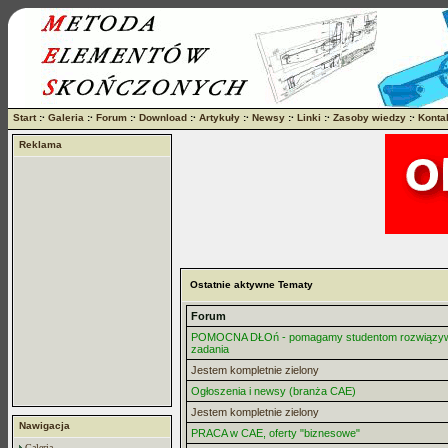
Start
:·
Galeria
:·
Forum
:·
Download
:·
Artykuły
:·
Newsy
:·
Linki
:·
Zasoby wiedzy
:·
Konta
Reklama
Ostatnie aktywne Tematy
Forum
POMOCNA DŁOń - pomagamy studentom rozwiązy
zadania
Jestem kompletnie zielony
Ogłoszenia i newsy (branża CAE)
Jestem kompletnie zielony
Nawigacja
PRACA w CAE, oferty "biznesowe"
Galeria