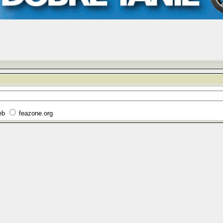
eb
feazone.org