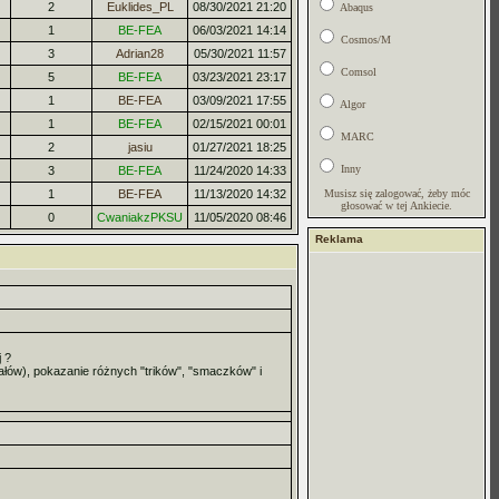
2
Euklides_PL
08/30/2021 21:20
Abaqus
1
BE-FEA
06/03/2021 14:14
Cosmos/M
3
Adrian28
05/30/2021 11:57
Comsol
5
BE-FEA
03/23/2021 23:17
1
BE-FEA
03/09/2021 17:55
Algor
1
BE-FEA
02/15/2021 00:01
MARC
2
jasiu
01/27/2021 18:25
Inny
3
BE-FEA
11/24/2020 14:33
1
BE-FEA
11/13/2020 14:32
Musisz się zalogować, żeby móc
głosować w tej Ankiecie.
0
CwaniakzPKSU
11/05/2020 08:46
Reklama
 ?
iałów), pokazanie różnych "trików", "smaczków" i